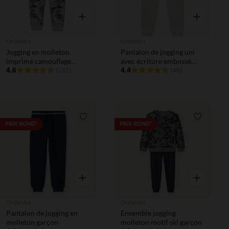
Aperçu rapide
Aperçu rapi
Orchestra
Orchestra
Jogging en molleton
Pantalon de jogging uni
imprimé camouflage
avec écriture embossé
garçon
4.6
garçon
4.4
(162)
(48)
Liste de souhaits
Liste de 
PRIX ROND*
PRIX ROND*
Aperçu rapide
Aperçu rapi
Orchestra
Orchestra
Pantalon de jogging en
Ensemble jogging
molleton garçon
molleton motif ski garçon