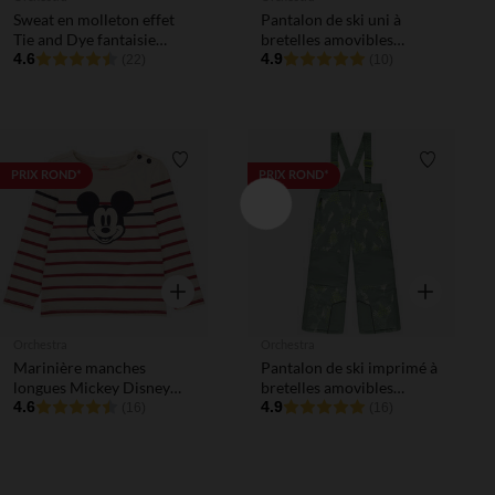
Sweat en molleton effet
Pantalon de ski uni à
Tie and Dye fantaisie
bretelles amovibles
garçon
4.6
garçon
4.9
(22)
(10)
Liste de souhaits
Liste de 
PRIX ROND*
PRIX ROND*
Aperçu rapide
Aperçu rapi
Orchestra
Orchestra
Marinière manches
Pantalon de ski imprimé à
longues Mickey Disney
bretelles amovibles
garçon
4.6
garçon
4.9
(16)
(16)