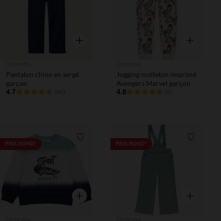
Aperçu rapide
Aperçu rapi
Orchestra
Orchestra
Pantalon chino en sergé
Jogging molleton imprimé
garçon
Avengers Marvel garçon
4.7
4.8
(66)
(5)
Liste de souhaits
Liste de 
PRIX ROND*
PRIX ROND*
Aperçu rapide
Aperçu rapi
Orchestra
Orchestra