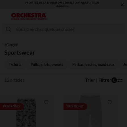
×
PROFITEZ DE LA LIVRAISON & DU RETOUR GRATUITS EN
MAGASIN​
Garçon
Sportswear
T-shirts
Pulls, gilets, sweats
Parkas, vestes, manteaux
Je
12 articles
Trier | Filtrer
0
Liste de souhaits
Liste de 
PRIX ROND*
PRIX ROND*