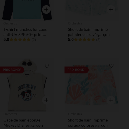
Aperçu rapide
Aperçu rapi
Orchestra
Orchestra
T-shirt manches longues
Short de bain imprimé
anti-UV SPF 50+ print
palmiers et rayé garçon
surf garçon
5.0
5.0
(2)
(2)
Liste de souhaits
Liste de 
PRIX ROND*
PRIX ROND*
Aperçu rapide
Aperçu rapi
Orchestra
Orchestra
Cape de bain éponge
Short de bain imprimé
Mickey Disney garçon
coraux colorés garçon