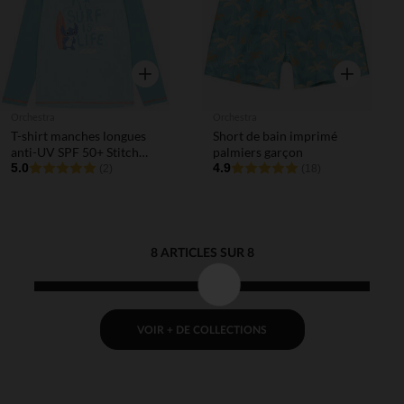
Aperçu rapide
Aperçu rapi
Orchestra
Orchestra
T-shirt manches longues
Short de bain imprimé
anti-UV SPF 50+ Stitch
palmiers garçon
Disney pour enfant
5.0
4.9
(2)
(18)
8 ARTICLES SUR 8
VOIR + DE COLLECTIONS