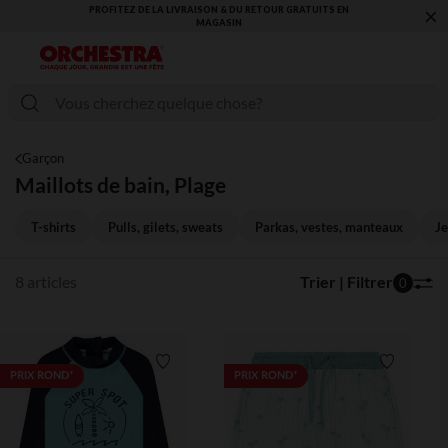
×
PROFITEZ DE LA LIVRAISON & DU RETOUR GRATUITS EN
MAGASIN​
Garçon
Maillots de bain, Plage
T-shirts
Pulls, gilets, sweats
Parkas, vestes, manteaux
Je
8 articles
Trier | Filtrer
0
Liste de souhaits
Liste de 
PRIX ROND*
PRIX ROND*