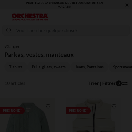
×
PROFITEZ DE LA LIVRAISON & DU RETOUR GRATUITS EN
MAGASIN​
Garçon
Parkas, vestes, manteaux
T-shirts
Pulls, gilets, sweats
Jeans, Pantalons
Sportswea
10 articles
Trier | Filtrer
0
Liste de souhaits
Liste de 
PRIX ROND*
PRIX ROND*