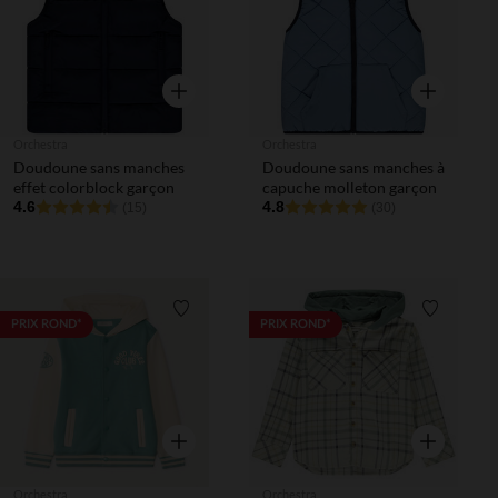
Aperçu rapide
Aperçu rapi
Orchestra
Orchestra
Doudoune sans manches
Doudoune sans manches à
effet colorblock garçon
capuche molleton garçon
4.6
4.8
(15)
(30)
Liste de souhaits
Liste de 
PRIX ROND*
PRIX ROND*
Aperçu rapide
Aperçu rapi
Orchestra
Orchestra