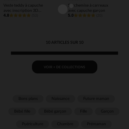
Veste teddy à capuche
Surchemise à carreaux
avec inscription 3D
avec capuche garçon
garçon
4.8
5.0
(53)
(20)
10 ARTICLES SUR 10
VOIR + DE COLLECTIONS
Bons plans
Naissance
Future maman
Bébé fille
Bébé garçon
Fille
Garçon
Puériculture
Chambre
Prémaman