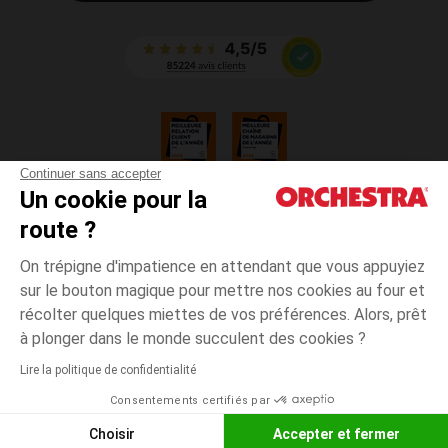
Continuer sans accepter
Un cookie pour la
CGV
route ?
CGU
Mentions légales
On trépigne d'impatience en attendant que vous appuyiez
*Conditions des offres en cours
sur le bouton magique pour mettre nos cookies au four et
Données personnelles
récolter quelques miettes de vos préférences. Alors, prêt
Gestion des cookies
à plonger dans le monde succulent des cookies ?
Accessibilité : non conforme
Lire la politique de confidentialité
Orchestra adhère au code déontologique de la Fédération du e-commerce
Consentements certifiés par
et de la vente à distance française (FEVAD) et au système de Médiation du
e-commerce
Choisir
Accepter et fermer