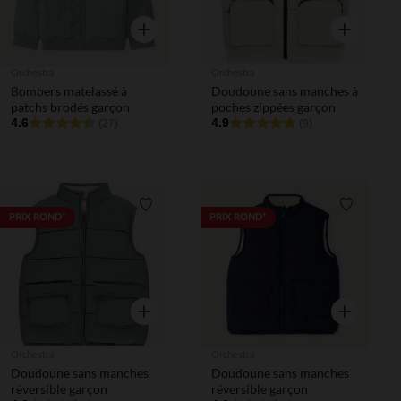
Aperçu rapide
Aperçu rapi
Orchestra
Orchestra
Bombers matelassé à
Doudoune sans manches à
patchs brodés garçon
poches zippées garçon
4.6
4.9
(27)
(9)
Liste de souhaits
Liste de 
PRIX ROND*
PRIX ROND*
Aperçu rapide
Aperçu rapi
Orchestra
Orchestra
Doudoune sans manches
Doudoune sans manches
réversible garçon
réversible garçon