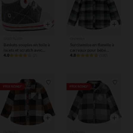
Aperçu rapide
Aperçu rapi
SAXO BLUES
Orchestra
Baskets souples en toile à
Surchemise en flanelle à
lacets et scratch avec
carreaux pour bébé
doublure à carreaux
4.0
garçon
4.8
(2)
(530)
Liste de souhaits
Liste de 
PRIX ROND*
PRIX ROND*
Aperçu rapide
Aperçu rapi
Orchestra
Orchestra