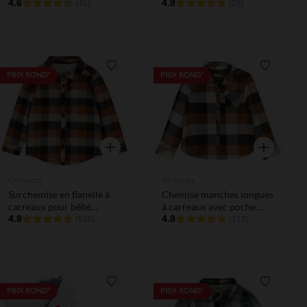
4.6
garçon
4.8
(45)
(28)
Liste de souhaits
Liste de 
PRIX ROND*
PRIX ROND*
Aperçu rapide
Aperçu rapi
Orchestra
Orchestra
Surchemise en flanelle à
Chemise manches longues
carreaux pour bébé
à carreaux avec poche
garçon
4.8
garçon
4.8
(530)
(113)
Liste de souhaits
Liste de 
PRIX ROND*
PRIX ROND*