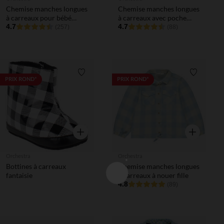
Chemise manches longues
Chemise manches longues
à carreaux pour bébé
à carreaux avec poche
garçon
4.7
garçon
4.7
(257)
(88)
Liste de souhaits
Liste de 
PRIX ROND*
PRIX ROND*
Aperçu rapide
Aperçu rapi
Orchestra
Orchestra
Bottines à carreaux
Chemise manches longues
fantaisie
à carreaux à nouer fille
4.8
(89)