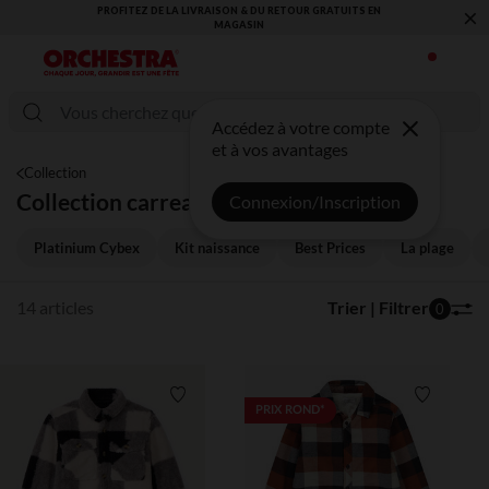
×
PROFITEZ DE LA LIVRAISON & DU RETOUR GRATUITS EN
VOUS ALLEZ 
MAGASIN​
Accédez à votre compte
et à vos avantages
Collection
Collection carreaux
Connexion/Inscription
Platinium Cybex
Kit naissance
Best Prices
La plage
14 articles
Trier | Filtrer
0
Liste de souhaits
Liste de 
PRIX ROND*