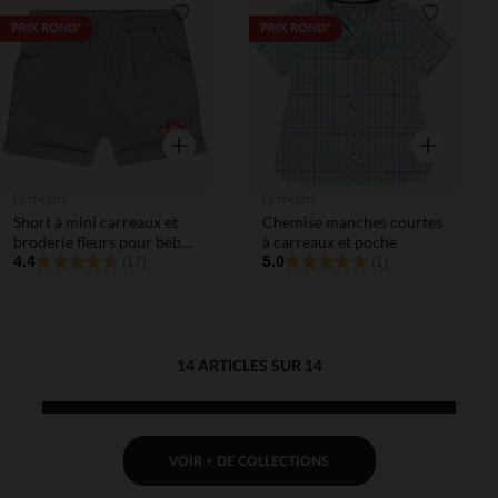
Liste de souhaits
Liste de 
PRIX ROND*
PRIX ROND*
Aperçu rapide
Aperçu rapi
Orchestra
Orchestra
Short à mini carreaux et
Chemise manches courtes
broderie fleurs pour bébé
à carreaux et poche
fille
4.4
5.0
(17)
(1)
14 ARTICLES SUR 14
VOIR + DE COLLECTIONS