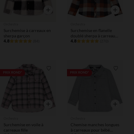
Aperçu rapide
Aperçu rapi
Orchestra
Orchestra
Surchemise à carreaux en
Surchemise en flanelle
sherpa garçon
doublé sherpa à carreaux
4.8
garçon
4.8
(84)
(270)
Liste de souhaits
Liste de 
PRIX ROND*
PRIX ROND*
Aperçu rapide
Aperçu rapi
Orchestra
Orchestra
Surchemise en voile à
Chemise manches longues
carreaux fille
à carreaux pour bébé