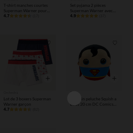
T-shirt manches courtes
Set pyjama 2 pièces
Superman Warner pour
Superman Warner avec
bébé garçon
4.7
cape garçon
4.9
(17)
(37)
Liste de souhaits
Liste de 
Aperçu rapide
Aperçu rapi
Orchestra
Ty
Lot de 3 boxers Superman
Coussin peluche Squish a
Warner garçon
Boos 20 cm DC Comics
4.7
Superman
(62)