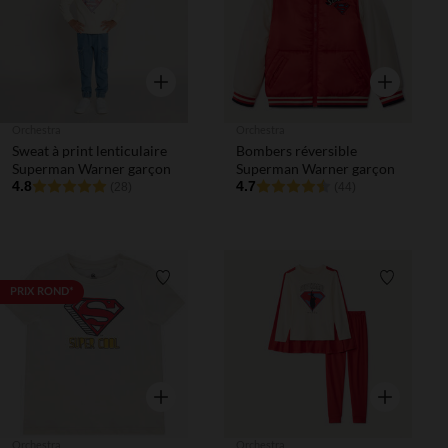
Aperçu rapide
Aperçu rapi
Orchestra
Orchestra
Sweat à print lenticulaire
Bombers réversible
Superman Warner garçon
Superman Warner garçon
4.8
4.7
(28)
(44)
Liste de souhaits
Liste de 
PRIX ROND*
Aperçu rapide
Aperçu rapi
Orchestra
Orchestra