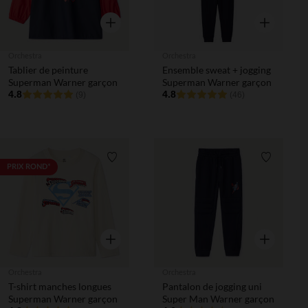
Aperçu rapide
Aperçu rapi
Orchestra
Orchestra
Tablier de peinture
Ensemble sweat + jogging
Superman Warner garçon
Superman Warner garçon
4.8
4.8
(9)
(46)
Liste de souhaits
Liste de 
PRIX ROND*
Aperçu rapide
Aperçu rapi
Orchestra
Orchestra
T-shirt manches longues
Pantalon de jogging uni
Superman Warner garçon
Super Man Warner garçon