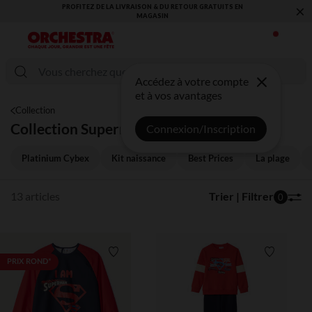
×
PROFITEZ DE LA LIVRAISON & DU RETOUR GRATUITS EN
MAGASIN​
Accédez à votre compte
et à vos avantages
Collection
Collection Superman
Connexion/Inscription
Platinium Cybex
Kit naissance
Best Prices
La plage
13 articles
Trier | Filtrer
0
Liste de souhaits
Liste de 
PRIX ROND*