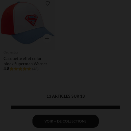
Liste de souhaits
Aperçu rapide
Orchestra
Casquette effet color
block Superman Warner
garçon
4.8
(48)
13 ARTICLES SUR 13
VOIR + DE COLLECTIONS