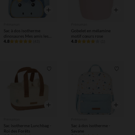
Aperçu rapide
Aperçu rapi
Prémaman
Prémaman
Sac à dos isotherme
Gobelet en mélamine
dinosaures Mes amis les
motif cœurs rose
dinos
4.8
4.0
(43)
(1)
Liste de souhaits
Liste de 
Aperçu rapide
Aperçu rapi
Prémaman
Prémaman
Sac isotherme Lunchbag -
Sac à dos isotherme -
Roi des Forêts
Savane