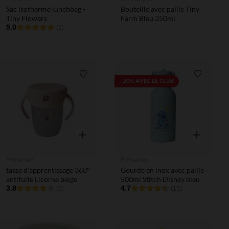
Sac isotherme lunchbag -
Bouteille avec paille Tiny
Tiny Flowers
Farm Bleu 350ml
5.0
(2)
Liste de souhaits
Liste de 
- 20% AVEC LE CLUB
Aperçu rapide
Aperçu rapi
Prémaman
Prémaman
tasse d'apprentissage 360°
Gourde en inox avec paille
antifuite Licorne beige
500ml Stitch Disney bleu
3.8
4.7
(5)
(15)