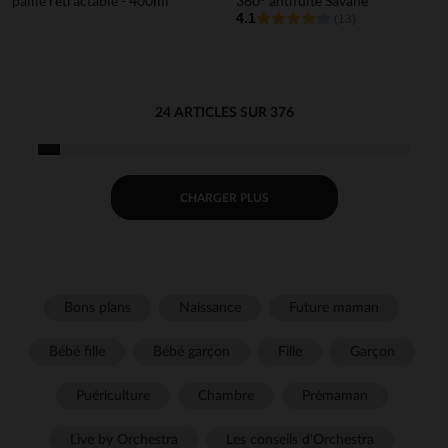
paille rétractable - 400ml
360° antifuite Savane
4.1
(13)
24 ARTICLES SUR 376
CHARGER PLUS
Bons plans
Naissance
Future maman
Bébé fille
Bébé garçon
Fille
Garçon
Puériculture
Chambre
Prémaman
Live by Orchestra
Les conseils d'Orchestra