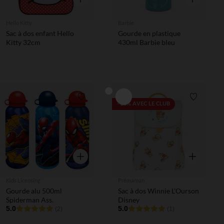
Hello Kitty
Barbie
Sac à dos enfant Hello
Gourde en plastique
Kitty 32cm
430ml Barbie bleu
Liste de souhaits
Liste de 
- 20% AVEC LE CLUB
Aperçu rapide
Aperçu rapi
Kids Licensing
Prémaman
Gourde alu 500ml
Sac à dos Winnie L'Ourson
Spiderman Ass.
Disney
5.0
5.0
(2)
(1)