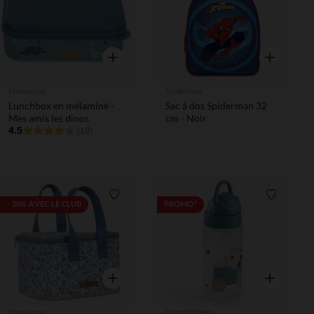
Aperçu rapide
Aperçu rapi
Prémaman
Spiderman
Lunchbox en mélaminé -
Sac à dos Spiderman 32
Mes amis les dinos
cm - Noir
4.5
(19)
Liste de souhaits
Liste de 
- 20% AVEC LE CLUB
PROMO*
Aperçu rapide
Aperçu rapi
Prémaman
Done by Deer