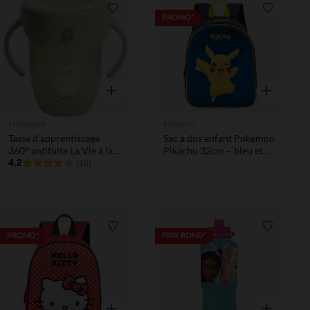
Liste de souhaits
Liste de 
PROMO*
Aperçu rapide
Aperçu rapi
Prémaman
Pokemon
Tasse d'apprentissage
Sac à dos enfant Pokémon
360° antifuite La Vie à la
Pikachu 32cm – bleu et
Ferme
4.2
jaune
(18)
Liste de souhaits
Liste de 
PROMO*
PRIX ROND*
Aperçu rapide
Aperçu rapi