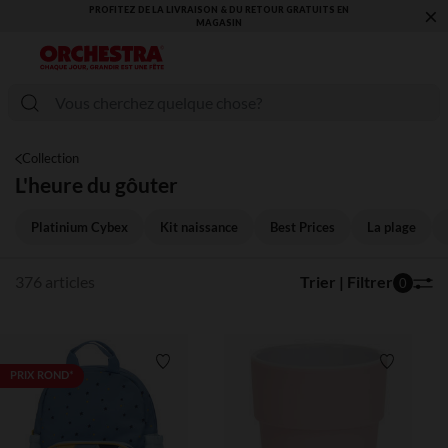
×
VOUS ALLEZ ADORER LA RENTRÉE ! DÉCOUVREZ LA NOUVELLE
COLLECTION !
Collection
L'heure du gôuter
Platinium Cybex
Kit naissance
Best Prices
La plage
376 articles
Trier | Filtrer
0
Liste de souhaits
Liste de 
PRIX ROND*