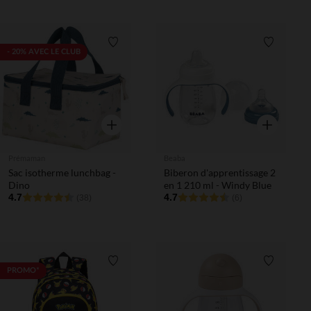
Liste de souhaits
Liste de 
- 20% AVEC LE CLUB
Aperçu rapide
Aperçu rapi
Prémaman
Beaba
Sac isotherme lunchbag -
Biberon d'apprentissage 2
Dino
en 1 210 ml - Windy Blue
4.7
4.7
(38)
(6)
Liste de souhaits
Liste de 
PROMO*