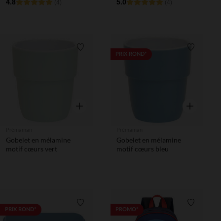
4.8
5.0
(4)
(4)
Liste de souhaits
Liste de 
PRIX ROND*
Aperçu rapide
Aperçu rapi
Prémaman
Prémaman
Gobelet en mélamine
Gobelet en mélamine
motif cœurs vert
motif cœurs bleu
Liste de souhaits
Liste de 
PRIX ROND*
PROMO*