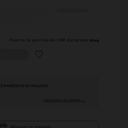
27
28
29
30
GUIDE DES TAILLES
33
34
35
Payez en 3x sans frais dès 100€ d'achat avec
Liste de souhaits
AILLE
TÉ IMMÉDIATE EN MAGASIN
sélectionner un magasin →
Réserver en magasin