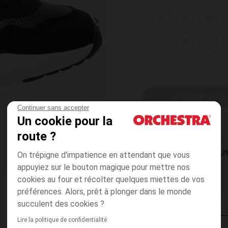
24
25
26
31
32
CHOISIR UNE T
Continuer sans accepter
Un cookie pour la
route ?
On trépigne d'impatience en attendant que vous
DISPONIBILI
appuyiez sur le bouton magique pour mettre nos
cookies au four et récolter quelques miettes de vos
préférences. Alors, prêt à plonger dans le monde
succulent des cookies ?
Lire la politique de confidentialité