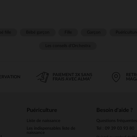
é fille
Bébé garçon
Fille
Garçon
Puéricultur
Les conseils d'Orchestra
PAIEMENT 3X SANS
RETR
SERVATION
FRAIS AVEC ALMA*
MAG
Puériculture
Besoin d'aide ?
Liste de naissance
Questions fréquente
Les indispensables liste de
Tel : 09 39 03 93 80
naissance
u
Du lundi au vendredi de 9h