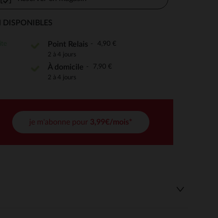
 DISPONIBLES
 Options
ite
4,90 €
Point Relais
2 à 4 jours
tres de confidentialité, en garantissant la conformité avec les
7,90 €
À domicile
2 à 4 jours
je m'abonne pour
3,99€/mois*