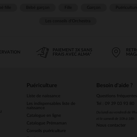
é fille
Bébé garçon
Fille
Garçon
Puéricultur
Les conseils d'Orchestra
PAIEMENT 3X SANS
RETR
SERVATION
FRAIS AVEC ALMA*
MAG
Puériculture
Besoin d'aide ?
Liste de naissance
Questions fréquente
Les indispensables liste de
Tel : 09 39 03 93 80
naissance
u
Du lundi au vendredi de 9h
Catalogue en ligne
et le samedi de 10h à 18h
Catalogue Prémaman
Nous contacter
Conseils puériculture