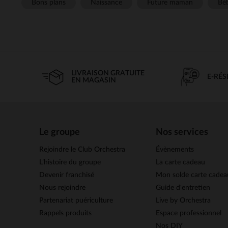
Bons plans
Naissance
Future maman
Béb
LIVRAISON GRATUITE
E-RÉ
EN MAGASIN
Le groupe
Nos services
Rejoindre le Club Orchestra
Évènements
L’histoire du groupe
La carte cadeau
Devenir franchisé
Mon solde carte cadea
Nous rejoindre
Guide d'entretien
Partenariat puériculture
Live by Orchestra
Rappels produits
Espace professionnel
Nos DIY