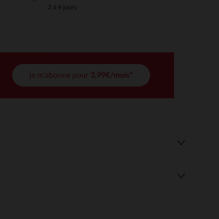
2 à 4 jours
 Options
tres de confidentialité, en garantissant la conformité avec les
je m'abonne pour
3,99€/mois*