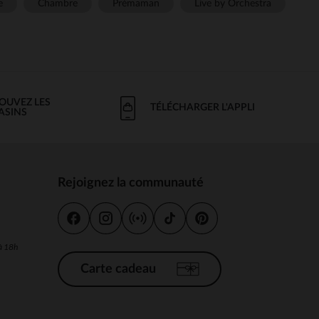
e
Chambre
Prémaman
Live by Orchestra
OUVEZ LES
TÉLÉCHARGER L'APPLI
ASINS
Rejoignez la communauté
s
 à 18h
Carte cadeau