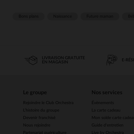
Bons plans
Naissance
Future maman
Béb
LIVRAISON GRATUITE
E-RÉ
EN MAGASIN
Le groupe
Nos services
Rejoindre le Club Orchestra
Évènements
L’histoire du groupe
La carte cadeau
Devenir franchisé
Mon solde carte cadea
Nous rejoindre
Guide d'entretien
Partenariat puériculture
Live by Orchestra