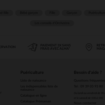
é fille
Bébé garçon
Fille
Garçon
Puéricultur
Les conseils d'Orchestra
PAIEMENT 3X SANS
RETR
SERVATION
FRAIS AVEC ALMA*
MAG
Puériculture
Besoin d'aide ?
Liste de naissance
Questions fréquente
Les indispensables liste de
Tel : 09 39 03 93 80
naissance
u
Du lundi au vendredi de 9h
Catalogue en ligne
et le samedi de 10h à 18h
Catalogue Prémaman
Nous contacter