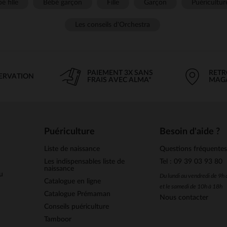
é fille
Bébé garçon
Fille
Garçon
Puéricultur
Les conseils d'Orchestra
PAIEMENT 3X SANS
RETR
SERVATION
FRAIS AVEC ALMA*
MAG
Puériculture
Besoin d'aide ?
Liste de naissance
Questions fréquente
Les indispensables liste de
Tel : 09 39 03 93 80
naissance
u
Du lundi au vendredi de 9h
Catalogue en ligne
et le samedi de 10h à 18h
Catalogue Prémaman
Nous contacter
Conseils puériculture
Tamboor