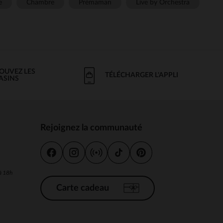
e
Chambre
Prémaman
Live by Orchestra
OUVEZ LES
TÉLÉCHARGER L'APPLI
ASINS
Rejoignez la communauté
s
 à 18h
Carte cadeau