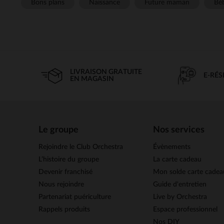
Bons plans
Naissance
Future maman
Béb
LIVRAISON GRATUITE
E-RÉ
EN MAGASIN
Le groupe
Nos services
Rejoindre le Club Orchestra
Évènements
L’histoire du groupe
La carte cadeau
Devenir franchisé
Mon solde carte cadea
Nous rejoindre
Guide d'entretien
Partenariat puériculture
Live by Orchestra
Rappels produits
Espace professionnel
Nos DIY