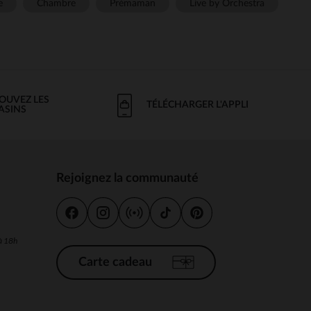
e
Chambre
Prémaman
Live by Orchestra
OUVEZ LES
TÉLÉCHARGER L'APPLI
ASINS
Rejoignez la communauté
s
 à 18h
Carte cadeau