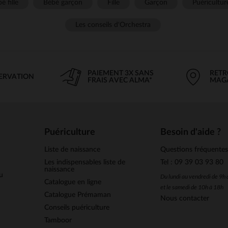
é fille
Bébé garçon
Fille
Garçon
Puéricultur
Les conseils d'Orchestra
PAIEMENT 3X SANS
RETR
SERVATION
FRAIS AVEC ALMA*
MAG
Puériculture
Besoin d'aide ?
Liste de naissance
Questions fréquente
Les indispensables liste de
Tel : 09 39 03 93 80
naissance
u
Du lundi au vendredi de 9h
Catalogue en ligne
et le samedi de 10h à 18h
Catalogue Prémaman
Nous contacter
Conseils puériculture
Tamboor