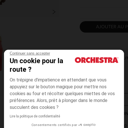
AJOUTER AU P
Continuer sans accepter
DISPONIBILI
Un cookie pour la
route ?
On trépigne d'impatience en attendant que vous
appuyiez sur le bouton magique pour mettre nos
cookies au four et récolter quelques miettes de vos
préférences. Alors, prêt à plonger dans le monde
succulent des cookies ?
MODES DE LIVRAISON
Lire la politique de confidentialité
Consentements certifiés par
4,90 
Point Relais