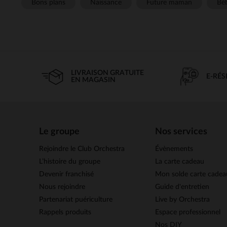
Bons plans
Naissance
Future maman
Béb
LIVRAISON GRATUITE
E-RÉ
EN MAGASIN
Le groupe
Nos services
Rejoindre le Club Orchestra
Évènements
L’histoire du groupe
La carte cadeau
Devenir franchisé
Mon solde carte cadea
Nous rejoindre
Guide d'entretien
Partenariat puériculture
Live by Orchestra
Rappels produits
Espace professionnel
Nos DIY