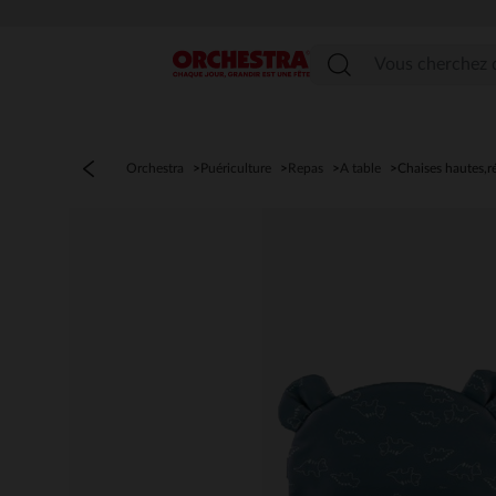
Menu
Orchestra
Puériculture
Repas
A table
Chaises hautes,r