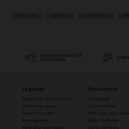
Bons plans
Naissance
Future maman
Béb
LIVRAISON GRATUITE
E-RÉ
EN MAGASIN
Le groupe
Nos services
Rejoindre le Club Orchestra
Évènements
L’histoire du groupe
La carte cadeau
Devenir franchisé
Mon solde carte cadea
Nous rejoindre
Guide d'entretien
Partenariat puériculture
Live by Orchestra