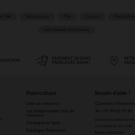
é fille
Bébé garçon
Fille
Garçon
Puéricultur
Les conseils d'Orchestra
PAIEMENT 3X SANS
RETR
SERVATION
FRAIS AVEC ALMA*
MAG
Puériculture
Besoin d'aide ?
Liste de naissance
Questions fréquente
Les indispensables liste de
Tel : 09 39 03 93 80
naissance
u
Du lundi au vendredi de 9h
Catalogue en ligne
et le samedi de 10h à 18h
Catalogue Prémaman
Nous contacter