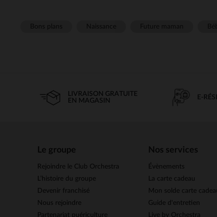
Bons plans
Naissance
Future maman
Béb
LIVRAISON GRATUITE
E-RÉ
EN MAGASIN
Le groupe
Nos services
Rejoindre le Club Orchestra
Évènements
L’histoire du groupe
La carte cadeau
Devenir franchisé
Mon solde carte cadea
Nous rejoindre
Guide d'entretien
Partenariat puériculture
Live by Orchestra