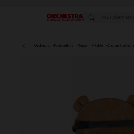
Menu
Orchestra
Puériculture
Repas
A table
Chaises hautes,r