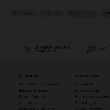
Bons plans
Naissance
Future maman
Béb
LIVRAISON GRATUITE
E-RÉ
EN MAGASIN
Le groupe
Nos services
Rejoindre le Club Orchestra
Évènements
L’histoire du groupe
La carte cadeau
Devenir franchisé
Mon solde carte cadea
Nous rejoindre
Guide d'entretien
Partenariat puériculture
Live by Orchestra