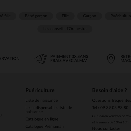
é fille
Bébé garçon
Fille
Garçon
Puéricultur
Les conseils d'Orchestra
PAIEMENT 3X SANS
RETR
SERVATION
FRAIS AVEC ALMA*
MAG
Puériculture
Besoin d'aide ?
Liste de naissance
Questions fréquente
Les indispensables liste de
Tel : 09 39 03 93 80
naissance
u
Du lundi au vendredi de 9h
Catalogue en ligne
et le samedi de 10h à 18h
Catalogue Prémaman
Nous contacter