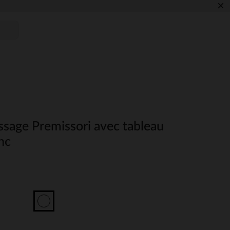
×
ssage Premissori avec tableau
nc