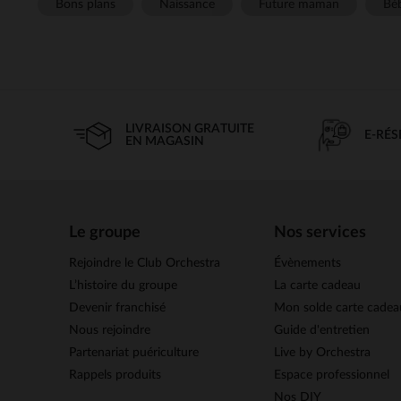
Bons plans
Naissance
Future maman
Béb
LIVRAISON GRATUITE
E-RÉ
EN MAGASIN
Le groupe
Nos services
Rejoindre le Club Orchestra
Évènements
L’histoire du groupe
La carte cadeau
Devenir franchisé
Mon solde carte cadea
Nous rejoindre
Guide d'entretien
Partenariat puériculture
Live by Orchestra
Rappels produits
Espace professionnel
Nos DIY