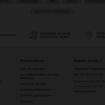
é fille
Bébé garçon
Fille
Garçon
Puéricultur
Les conseils d'Orchestra
PAIEMENT 3X SANS
RETR
SERVATION
FRAIS AVEC ALMA*
MAG
Puériculture
Besoin d'aide ?
Liste de naissance
Questions fréquente
Les indispensables liste de
Tel : 09 39 03 93 80
naissance
u
Du lundi au vendredi de 9h
Catalogue en ligne
et le samedi de 10h à 18h
Catalogue Prémaman
Nous contacter
Conseils puériculture
Tamboor