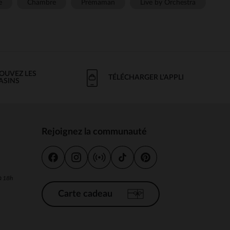
e
Chambre
Prémaman
Live by Orchestra
OUVEZ LES
TÉLÉCHARGER L'APPLI
ASINS
Rejoignez la communauté
s
 à 18h
Carte cadeau