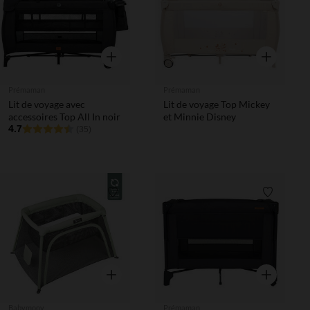
Aperçu rapide
Aperçu rapi
Prémaman
Prémaman
Lit de voyage avec
Lit de voyage Top Mickey
accessoires Top All In noir
et Minnie Disney
4.7
(35)
Liste de souhaits
Liste de 
Aperçu rapide
Aperçu rapi
Babymoov
Prémaman