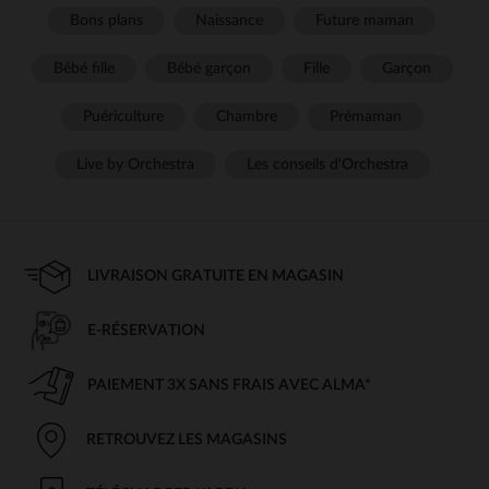
simple visite, le lit parapluie permet à bébé de dormir confortablement,
Bons plans
Naissance
Future maman
même en déplacement. Compact et facile à transporter, il assure à la
fois sécurité et confort pour votre tout-petit. Découvrez tous les
Bébé fille
Bébé garçon
Fille
Garçon
avantages de ces lits ingénieux et comment choisir celui qui
correspond le mieux à vos besoins.
Puériculture
Chambre
Prémaman
qu’est-ce qu’un lit parapluie ?
Live by Orchestra
Les conseils d'Orchestra
Un
est un lit portable conçu pour offrir à bébé un espace
lit parapluie
de sommeil sécurisé et confortable lors de vos déplacements. Ce type
de lit se distingue par sa facilité de montage et de démontage, ce qui le
rend particulièrement pratique pour les voyages. Il se plie en un format
compact, permettant de l’emporter facilement partout avec vous.
LIVRAISON GRATUITE EN MAGASIN
Grâce à sa structure légère et son système de pliage ingénieux, il est
le compagnon idéal pour les parents actifs.
E-RÉSERVATION
les avantages d’un lit parapluie
PAIEMENT 3X SANS FRAIS AVEC ALMA*
Les
présentent de nombreux avantages pour les
lits parapluies
parents et leurs enfants :
RETROUVEZ LES MAGASINS
: Leur mécanisme de pliage permet de ranger le lit en
Praticité
quelques secondes et de le transporter facilement dans son sac