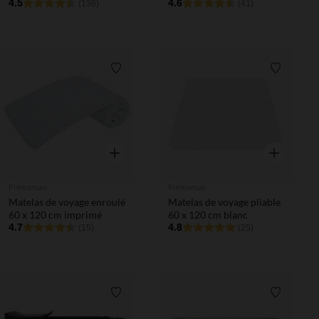
4.5
4.6
(136)
(41)
Liste de souhaits
Liste de 
Aperçu rapide
Aperçu rapi
Prémaman
Prémaman
Matelas de voyage enroulé
Matelas de voyage pliable
60 x 120 cm imprimé
60 x 120 cm blanc
4.7
4.8
(15)
(25)
Liste de souhaits
Liste de 