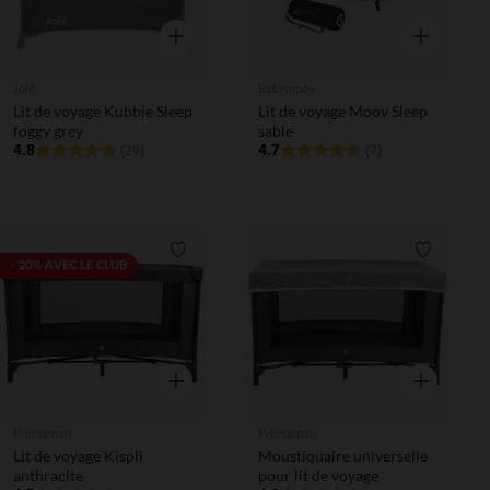
Aperçu rapide
Aperçu rapi
Joie
Babymoov
Lit de voyage Kubbie Sleep
Lit de voyage Moov Sleep
foggy grey
sable
4.8
4.7
(29)
(7)
Liste de souhaits
Liste de 
- 20% AVEC LE CLUB
Aperçu rapide
Aperçu rapi
Prémaman
Prémaman
Lit de voyage Kispli
Moustiquaire universelle
anthracite
pour lit de voyage