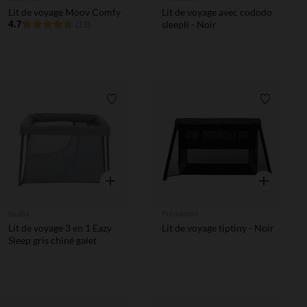
Lit de voyage Moov Comfy
Lit de voyage avec cododo
4.7
sleepli - Noir
(13)
Liste de souhaits
Liste de 
Aperçu rapide
Aperçu rapi
Beaba
Prémaman
Lit de voyage 3 en 1 Eazy
Lit de voyage tiptiny - Noir
Sleep gris chiné galet