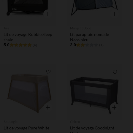
Aperçu rapide
Aperçu rapi
Joie
Mon p'tit Dodo
Lit de voyage Kubbie Sleep
Lit parapluie nomade
shale
Naos bleu
5.0
2.0
(4)
(1)
Liste de souhaits
Liste de 
Aperçu rapide
Aperçu rapi
Bo Jungle
Chicco
Lit de voyage Pure White
Lit de voyage Goodnight -