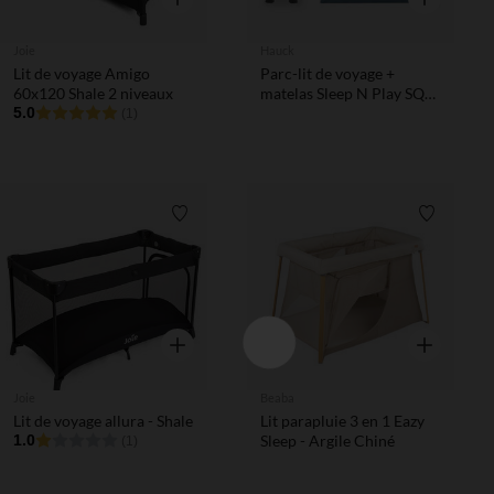
Joie
Hauck
Lit de voyage Amigo
Parc-lit de voyage +
60x120 Shale 2 niveaux
matelas Sleep N Play SQ
5.0
Dark Blue
(1)
Liste de souhaits
Liste de 
Aperçu rapide
Aperçu rapi
Joie
Beaba
Lit de voyage allura - Shale
Lit parapluie 3 en 1 Eazy
1.0
Sleep - Argile Chiné
(1)