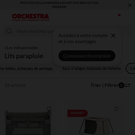
×
VOUS ALLEZ ADORER LA RENTRÉE ! DÉCOUVREZ LA NOUVELLE
COLLECTION !
Accédez à votre compte
et à vos avantages
Les indispensables
Lits parapluie
Connexion/Inscription
te-bébés, écharpes de portage
Sacs à langer, trousses de toilette
Li
26 articles
Trier | Filtrer
0
Liste de souhaits
Liste de 
PROMO*