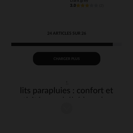
Dark grey
3.0
(2)
24 ARTICLES SUR 26
CHARGER PLUS
"
lits parapluies : confort et
praticité pour bébé lors de vos
déplacements
Les
sont des équipements incontournables pour les
lits parapluies
parents en quête de praticité lors de leurs déplacements. Que ce soit
pour un week-end chez des amis, des vacances en famille ou une