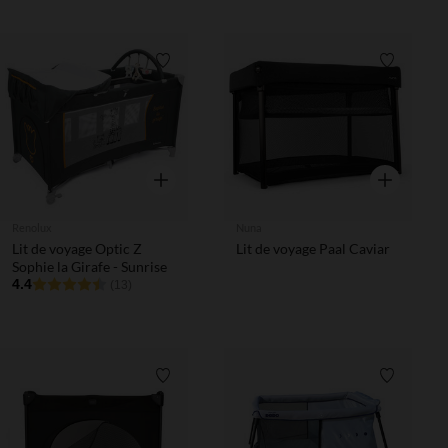
Liste de souhaits
Liste de 
Aperçu rapide
Aperçu rapi
Renolux
Nuna
Lit de voyage Optic Z
Lit de voyage Paal Caviar
Sophie la Girafe - Sunrise
4.4
(13)
Liste de souhaits
Liste de 