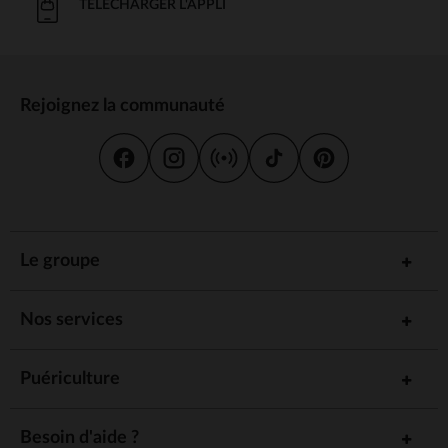
de transport.
TÉLÉCHARGER L'APPLI
: Le matelas intégré offre un sommeil agréable à bébé,
Confort
même loin de chez soi, pour garantir des nuits paisibles.
: Conçu pour être stable et robuste, le lit parapluie
Sécurité
assure un environnement sûr pour bébé. Certains modèles sont
même dotés de parois en maille pour une meilleure circulation
Rejoignez la communauté
de l’air.
: Le lit parapluie peut être utilisé à la maison
Polyvalence
comme solution de dépannage ou lors de vos déplacements,
tout en prenant peu de place une fois plié.
comment choisir le lit parapluie
idéal ?
Le groupe
Le choix d’un
dépend de plusieurs critères. Voici quelques
lit parapluie
éléments à prendre en compte :
Nos services
: Optez pour un modèle avec un matelas
Le confort du matelas
suffisamment épais et confortable pour garantir à bébé une
bonne qualité de sommeil, même en voyage.
Puériculture
: Assurez-vous que le lit est doté de systèmes de
La sécurité
sécurité solides et que les bords sont bien protégés pour éviter
tout risque de blessure.
Besoin d'aide ?
: Choisissez un modèle facile à plier et
La facilité de montage