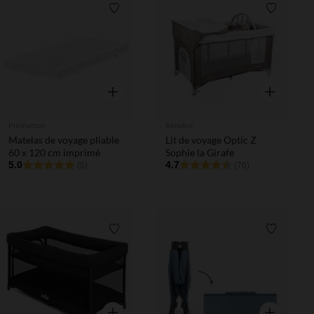
Liste de souhaits
Liste de 
Aperçu rapide
Aperçu rapi
Prémaman
Renolux
Matelas de voyage pliable
Lit de voyage Optic Z
60 x 120 cm imprimé
Sophie la Girafe
5.0
4.7
(5)
(76)
Liste de souhaits
Liste de 
Aperçu rapide
Aperçu rapi