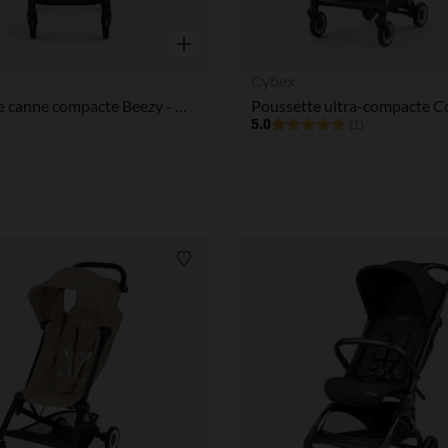
Aperçu rapide
Cybex
Pousette canne compacte Beezy - Magic Black
5.0
(1)
Liste de souhaits