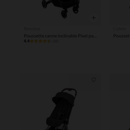
Aperçu rapide
Renolux
Cybex
Poussette canne inclinable Pixel paon
4.4
(38)
Liste de souhaits