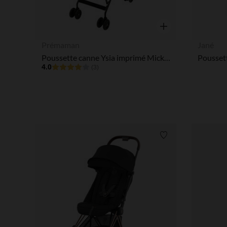
Aperçu rapide
Prémaman
Jané
Poussette canne Ysia imprimé Mickey Disney
4.0
(3)
Liste de souhaits