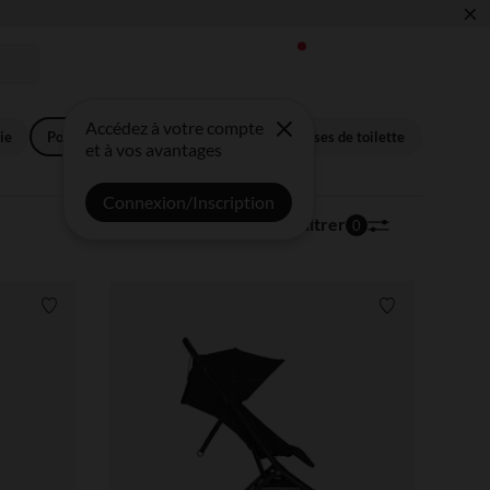
×
 !
Accédez à votre compte
ie
Poussettes canne
Sacs à langer, trousses de toilette
et à vos avantages
Connexion/Inscription
32 articles
Trier | Filtrer
0
Liste de souhaits
Liste de souha