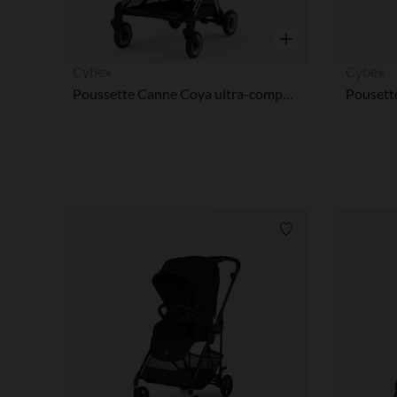
Aperçu rapide
Cybex
Cybex
Poussette Canne Coya ultra-compacte 2026 Rose Gold/Sepia Black
Liste de souhaits