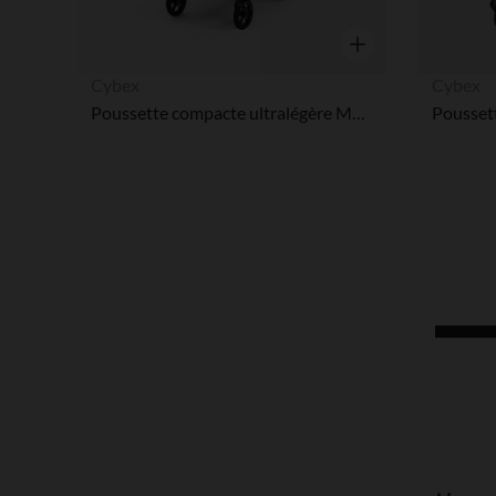
Aperçu rapide
Cybex
Cybex
Poussette compacte ultralégère Melio 2026 - carbon/magic black