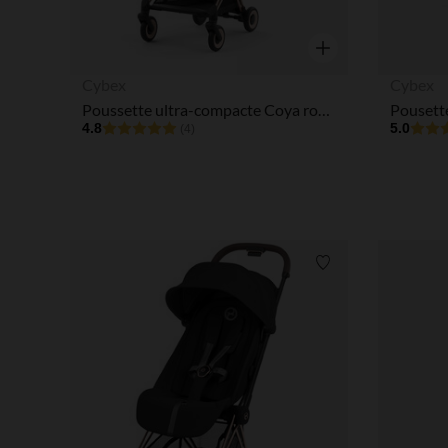
Aperçu rapide
Cybex
Cybex
Poussette ultra-compacte Coya rosegold/sepia black
4.8
5.0
(4)
Liste de souhaits