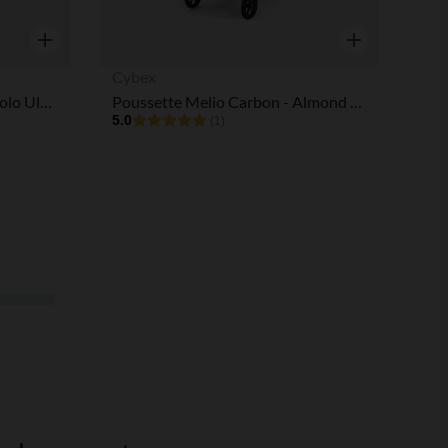
Aperçu rapide
Aperçu rapide
Cybex
Poussette canne inclinable Volo Ultra Compacte True Black
Poussette Melio Carbon - Almond Beige
5.0
(1)