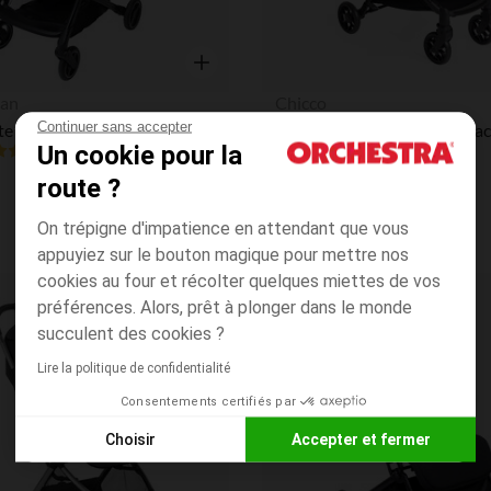
Aperçu rapide
an
Chicco
Continuer sans accepter
Poussette canne inclinable Aria Plus noir
Poussette canne Urbino bla
Un cookie pour la
4.9
(7)
(8)
route ?
On trépigne d'impatience en attendant que vous
appuyiez sur le bouton magique pour mettre nos
cookies au four et récolter quelques miettes de vos
préférences. Alors, prêt à plonger dans le monde
Liste de souhaits
succulent des cookies ?
Lire la politique de confidentialité
Consentements certifiés par
Choisir
Accepter et fermer
Axeptio consent
Plateforme de Gestion du Consentement : Personnalisez vos