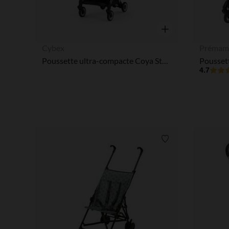
Aperçu rapide
Cybex
Prémam
Poussette ultra-compacte Coya Style 2026 - chrome/sepia black
4.7
Liste de souhaits