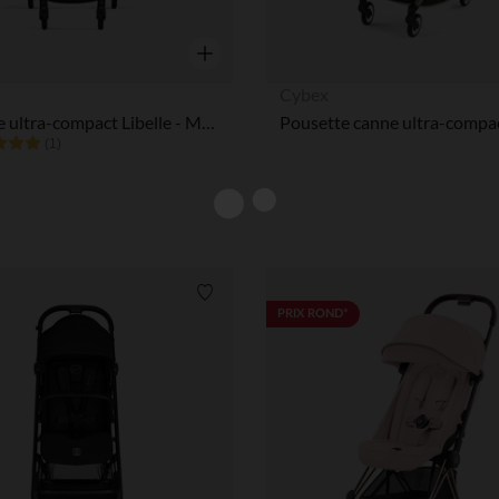
Aperçu rapide
Cybex
Pousette ultra-compact Libelle - Magic Black
(1)
Liste de souhaits
PRIX ROND*