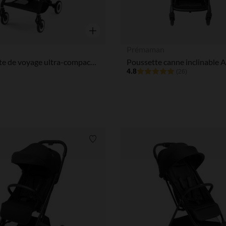
Aperçu rapide
Prémaman
Poussette de voyage ultra-compacte Agis magic black
4.8
(26)
Liste de souhaits