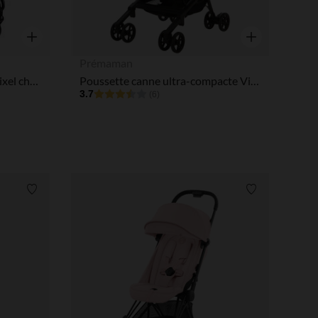
tres de confidentialité, en garantissant la conformité avec les
Aperçu rapide
Aperçu rapide
Prémaman
Poussette canne inclinable Pixel cheyen
Poussette canne ultra-compacte Victoria gris
3.7
(6)
Liste de souhaits
Liste de souha