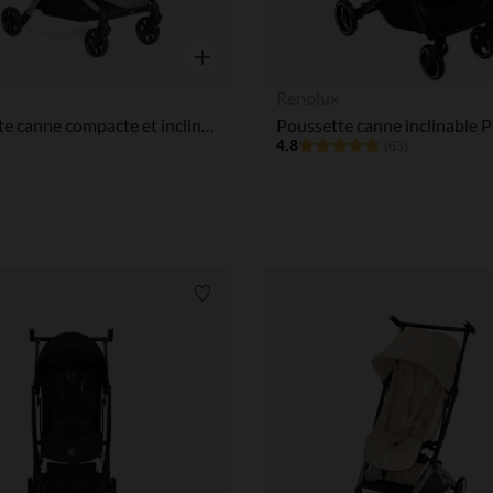
Notre plateforme vous permet d'adapter et de gérer vos paramè
Aperçu rapide
Renolux
Poussette canne compacte et inclinable Aero - Cloud
4.8
(63)
Liste de souhaits