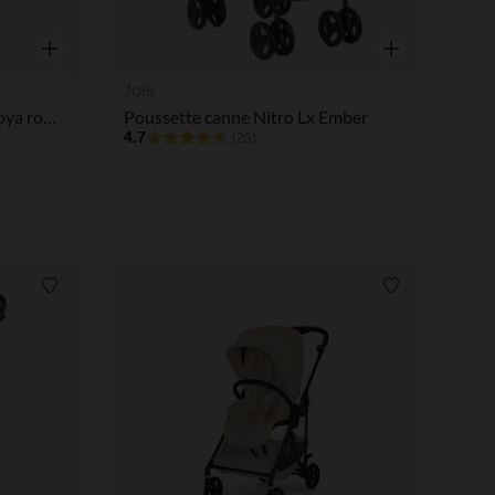
Aperçu rapide
Aperçu rapide
Joie
Poussette ultra-compacte Coya rosegold/peach pink
Poussette canne Nitro Lx Ember
4.7
(23)
Liste de souhaits
Liste de souha