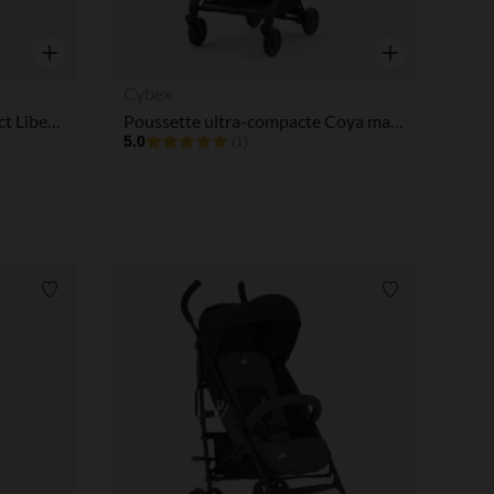
Aperçu rapide
Aperçu rapide
Cybex
Pousette canne ultra-compact Libelle - Almond Beige
Poussette ultra-compacte Coya matt black/peach pink
5.0
(1)
Liste de souhaits
Liste de souha