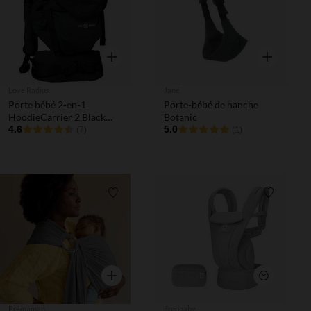
Aperçu rapide
Aperçu rapi
Love Radius
Jané
Porte bébé 2-en-1
Porte-bébé de hanche
HoodieCarrier 2 Black
Botanic
Forest
4.6
5.0
(7)
(1)
Liste de souhaits
Liste de 
Aperçu rapide
Aperçu rapi
Prémaman
Ergobaby