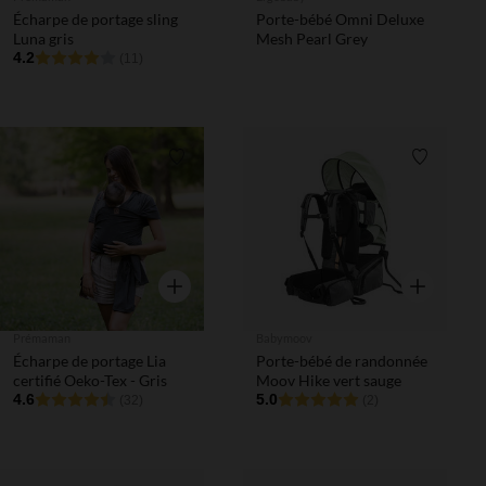
Écharpe de portage sling
Porte-bébé Omni Deluxe
Luna gris
Mesh Pearl Grey
4.2
(11)
Liste de souhaits
Liste de 
Aperçu rapide
Aperçu rapi
Prémaman
Babymoov
Écharpe de portage Lia
Porte-bébé de randonnée
certifié Oeko-Tex - Gris
Moov Hike vert sauge
4.6
5.0
(32)
(2)