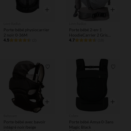
Aperçu rapide
Aperçu rapi
Love Radius
Love Radius
Porte-bébé physiocarrier
Porte bébé 2-en-1
2 noir 0-36M
HoodieCarrier 2 Gris
4.5
Athlétique
4.7
(2)
(18)
Liste de souhaits
Liste de 
Aperçu rapide
Aperçu rapi
Babycare
Cybex
Porte-bébé avec bavoir
Porte bébé Amya 0-3ans
intégré noir/beige
Magic Black