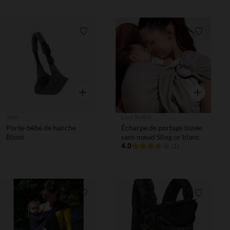
Liste de souhaits
Liste de 
Aperçu rapide
Aperçu rapi
Jané
Love Radius
Porte-bébé de hanche
Écharpe de portage tissée
Bison
sans nœud Sling or blanc
4.0
(1)
Liste de souhaits
Liste de 