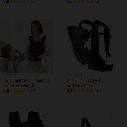
3.8
5.0
(26)
(1)
Liste de souhaits
Liste de 
Aperçu rapide
Aperçu rapi
Prémaman
Prémaman
Porte-bébé physiologique
Porte-bébé Willy 4
préformé évolutif
positions Bleu
3.8
4.6
(42)
(91)
Liste de souhaits
Liste de 