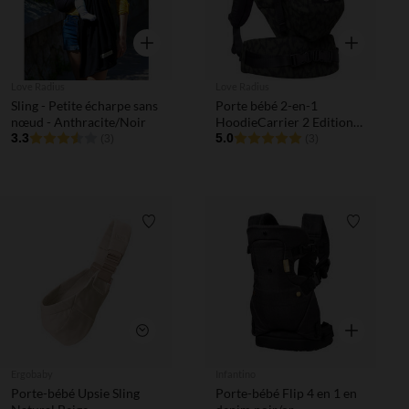
Aperçu rapide
Aperçu rapi
Love Radius
Love Radius
Sling - Petite écharpe sans
Porte bébé 2-en-1
nœud - Anthracite/Noir
HoodieCarrier 2 Edition
3.3
Limitée Wild Camo
5.0
(3)
(3)
Liste de souhaits
Liste de 
Aperçu rapi
Aperçu rapide
Ergobaby
Infantino
Porte-bébé Upsie Sling
Porte-bébé Flip 4 en 1 en