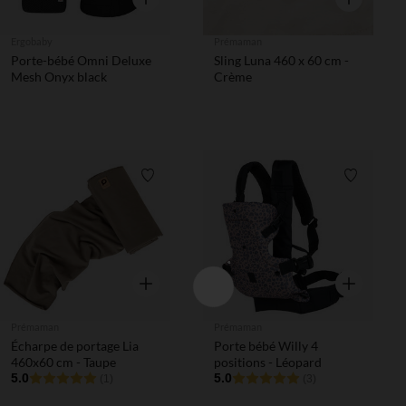
Ergobaby
Prémaman
Porte-bébé Omni Deluxe
Sling Luna 460 x 60 cm -
Mesh Onyx black
Crème
Liste de souhaits
Liste de 
Aperçu rapide
Aperçu rapi
Prémaman
Prémaman
Écharpe de portage Lia
Porte bébé Willy 4
460x60 cm - Taupe
positions - Léopard
5.0
5.0
(1)
(3)