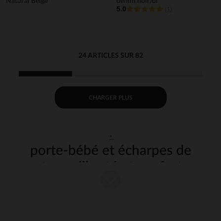
Natural Beige
denim noir/or
5.0
(1)
24 ARTICLES SUR 82
CHARGER PLUS
"
porte-bébé et écharpes de
portage : liberté et confort au
quotidien
Le
et l'
sont des accessoires
porte-bébé
écharpe de portage
incontournables pour les parents à la recherche de
et de
praticité
avec leur enfant. Ces solutions de transport permettent de
proximité