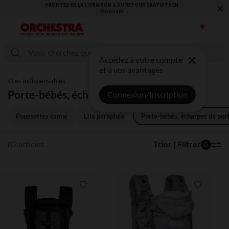
×
VOUS ALLEZ ADORER LA RENTRÉE ! DÉCOUVREZ LA NOUVELLE
COLLECTION !
Accédez à votre compte
et à vos avantages
Les indispensables
Porte-bébés, écharpes de portage
Connexion/Inscription
Poussettes canne
Lits parapluie
Porte-bébés, écharpes de por
82 articles
Trier | Filtrer
0
Liste de souhaits
Liste de 