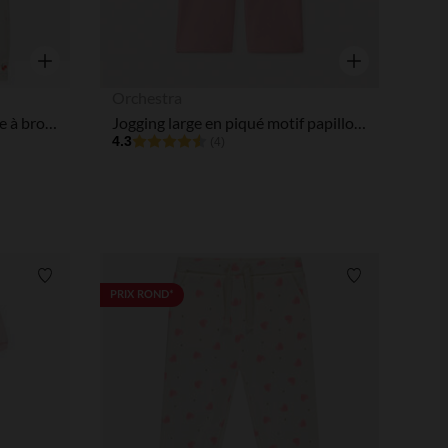
Aperçu rapide
Aperçu rapide
Orchestra
Jogging molleton forme boule à broderies pour bébé fille
Jogging large en piqué motif papillon pour bébé fille
4.3
(4)
Liste de souhaits
Liste de souha
PRIX ROND*