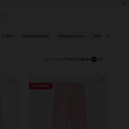
×
T-shirt
Chemise,blouse
Pull,gilet,sweat
Pilote,parka,mantea
10 articles
Trier | Filtrer
0
Liste de souhaits
Liste de souha
PRIX ROND*