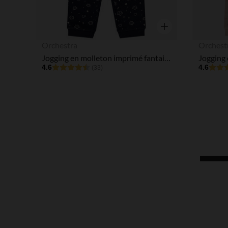
Aperçu rapide
Orchestra
Orchest
Jogging en molleton imprimé fantaisie pour bébé fille
4.6
4.6
(33)