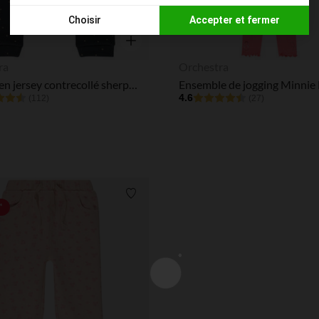
Choisir
Accepter et fermer
Axeptio consent
Plateforme de Gestion du Consentement : Personnalisez vos
Aperçu rapide
ra
Orchestra
Notre plateforme vous permet d'adapter et de gérer vos paramè
Jogging en jersey contrecollé sherpa à pois pailletés pour bébé fille
4.6
(112)
(27)
Liste de souhaits
*