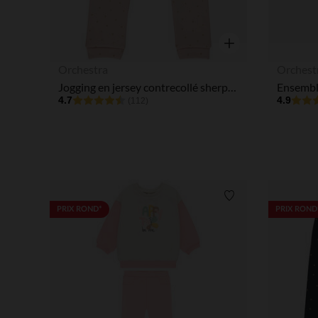
Aperçu rapide
Orchestra
Orchest
Jogging en jersey contrecollé sherpa à pois pailletés pour bébé fille
4.7
4.9
(112)
Liste de souhaits
PRIX ROND*
PRIX ROND