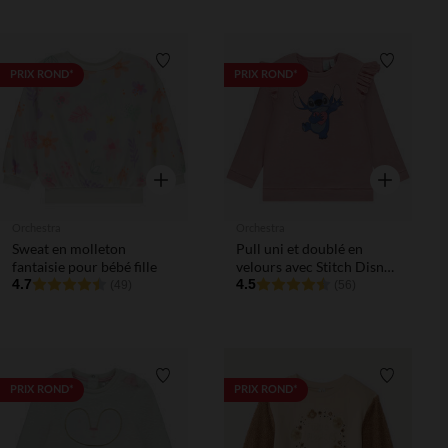
Liste de souhaits
Liste de 
PRIX ROND*
PRIX ROND*
Aperçu rapide
Aperçu rapi
Orchestra
Orchestra
Sweat en molleton
Pull uni et doublé en
fantaisie pour bébé fille
velours avec Stitch Disney
4.7
pour bébé fille
4.5
(49)
(56)
Liste de souhaits
Liste de 
PRIX ROND*
PRIX ROND*