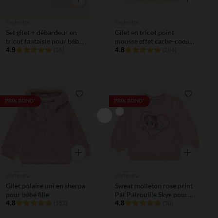
Orchestra
Orchestra
Set gilet + débardeur en
Gilet en tricot point
tricot fantaisie pour bébé
mousse effet cache-coeur
fille
4.9
pour bébé fille
4.8
(16)
(284)
Liste de souhaits
Liste de 
PRIX ROND*
PRIX ROND*
Aperçu rapide
Aperçu rapi
Orchestra
Orchestra
Gilet polaire uni en sherpa
Sweat molleton rose print
pour bébé fille
Pat Patrouille Skye pour
4.8
bébé fille
4.8
(153)
(30)