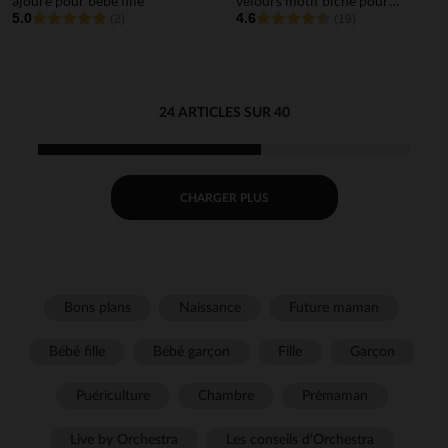
ajouré pour bébé fille
velours motif biche pour
5.0
bébé fille
4.6
(2)
(19)
24 ARTICLES SUR 40
CHARGER PLUS
Bons plans
Naissance
Future maman
Bébé fille
Bébé garçon
Fille
Garçon
Puériculture
Chambre
Prémaman
Live by Orchestra
Les conseils d'Orchestra