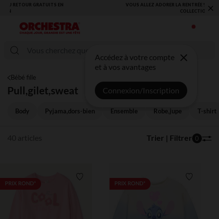
×
VOUS ALLEZ ADORER LA RENTRÉE ! DÉCOUVREZ LA NOUVELLE
COLLECTION !
Accédez à votre compte
et à vos avantages
Bébé fille
Pull,gilet,sweat
Connexion/Inscription
Body
Pyjama,dors-bien
Ensemble
Robe,jupe
T-shirt
40 articles
Trier | Filtrer
0
Liste de souhaits
Liste de 
PRIX ROND*
PRIX ROND*