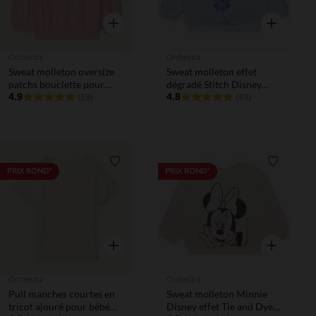
Aperçu rapide
Aperçu rapi
Orchestra
Orchestra
Sweat molleton oversize
Sweat molleton effet
patchs bouclette pour
dégradé Stitch Disney
bébé fille
4.9
pour bébé fille
4.8
(19)
(49)
Liste de souhaits
Liste de 
PRIX ROND*
PRIX ROND*
Aperçu rapide
Aperçu rapi
Orchestra
Orchestra
Pull manches courtes en
Sweat molleton Minnie
tricot ajouré pour bébé
Disney effet Tie and Dye