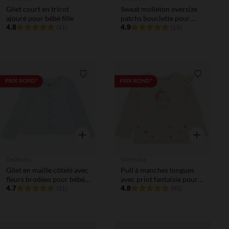
Gilet court en tricot
Sweat molleton oversize
ajouré pour bébé fille
patchs bouclette pour
4.8
bébé fille
4.9
(41)
(19)
Liste de souhaits
Liste de 
PRIX ROND*
PRIX ROND*
Aperçu rapide
Aperçu rapi
Orchestra
Orchestra
Gilet en maille côtelé avec
Pull à manches longues
fleurs brodées pour bébé
avec print fantaisie pour
fille
4.7
bébé fille
4.8
(31)
(90)