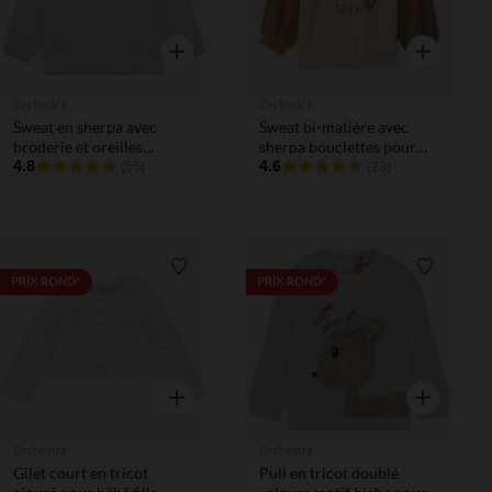
Aperçu rapide
Aperçu rapi
Orchestra
Orchestra
Sweat en sherpa avec
Sweat bi-matière avec
broderie et oreilles
sherpa bouclettes pour
ludiques pour bébé fille
4.8
bébé fille
4.6
(55)
(23)
Liste de souhaits
Liste de 
PRIX ROND*
PRIX ROND*
Aperçu rapide
Aperçu rapi
Orchestra
Orchestra
Gilet court en tricot
Pull en tricot doublé