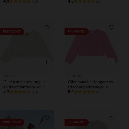
fille
4.9
pour bébé fille
4.8
(13)
(26)
Liste de souhaits
Liste de 
PRIX ROND*
PRIX ROND*
Aperçu rapide
Aperçu rapi
Orchestra
Orchestra
Gilet à manches longues
Gilet manches longues en
en tricot fantaisie pour
tricot et pointelle pour
bébé fille
4.7
bébé fille
5.0
(43)
(15)
Liste de souhaits
Liste de 
PRIX ROND*
PRIX ROND*