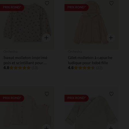
Liste de souhaits
Liste de 
PRIX ROND*
PRIX ROND*
Aperçu rapide
Aperçu rapi
Orchestra
Orchestra
Sweat molleton imprimé
Gilet molleton à capuche
pois et scintillant pour
ludique pour bébé fille
bébé fille
4.8
4.6
(13)
(22)
Liste de souhaits
Liste de 
PRIX ROND*
PRIX ROND*
Aperçu rapide
Aperçu rapi