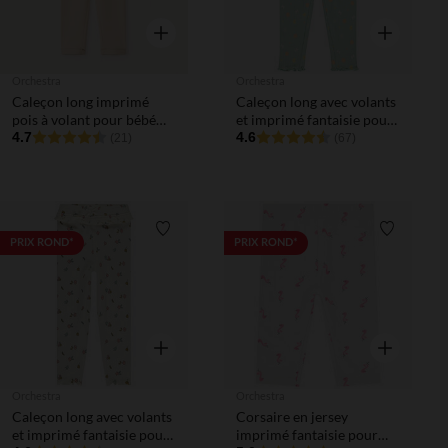
Aperçu rapide
Aperçu rapi
Orchestra
Orchestra
Caleçon long imprimé
Caleçon long avec volants
pois à volant pour bébé
et imprimé fantaisie pour
fille
4.7
bébé fille
4.6
(21)
(67)
Liste de souhaits
Liste de 
PRIX ROND*
PRIX ROND*
Aperçu rapide
Aperçu rapi
Orchestra
Orchestra
Caleçon long avec volants
Corsaire en jersey
et imprimé fantaisie pour
imprimé fantaisie pour