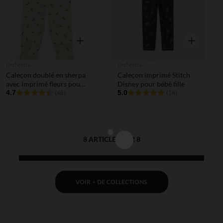
Aperçu rapide
Aperçu rapi
Orchestra
Orchestra
Caleçon doublé en sherpa
Caleçon imprimé Stitch
avec imprimé fleurs pour
Disney pour bébé fille
bébé fille
4.7
5.0
(46)
(14)
8 ARTICLES SUR 8
VOIR + DE COLLECTIONS