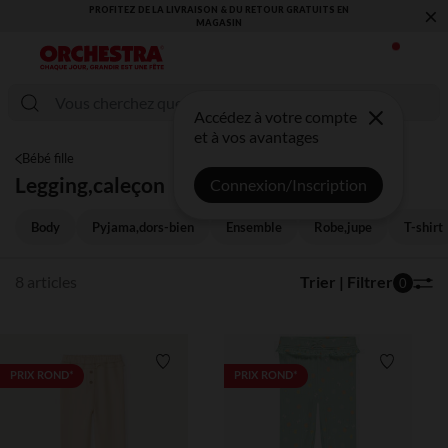
×
PROFITEZ DE LA LIVRAISON & DU RETOUR GRATUITS EN
MAGASIN​
Accédez à votre compte
et à vos avantages
Bébé fille
Legging,caleçon
Connexion/Inscription
Body
Pyjama,dors-bien
Ensemble
Robe,jupe
T-shirt
8 articles
Trier | Filtrer
0
Liste de souhaits
Liste de 
PRIX ROND*
PRIX ROND*