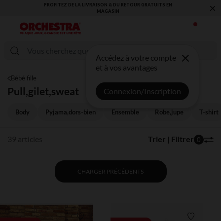
×
A LIVRAISON & DU RETOUR GRATUITS EN
VOUS ALLEZ ADORER LA REN
MAGASIN​
COLL
Accédez à votre compte
et à vos avantages
Bébé fille
Pull,gilet,sweat
Connexion/Inscription
Body
Pyjama,dors-bien
Ensemble
Robe,jupe
T-shirt
39 articles
Trier | Filtrer
0
CHARGER PRÉCÉDENTS