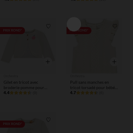
Liste de souhaits
Liste de 
PRIX ROND*
PRIX ROND*
Aperçu rapide
Aperçu rapi
Orchestra
Orchestra
Gilet en tricot avec
Pull sans manches en
broderie pomme pour
tricot torsadé pour bébé
bébé fille
4.4
fille
4.7
(9)
(6)
Liste de souhaits
PRIX ROND*