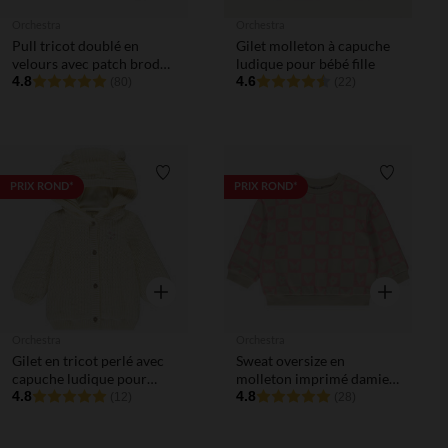
Orchestra
Orchestra
Pull tricot doublé en
Gilet molleton à capuche
velours avec patch brodé
ludique pour bébé fille
fantaisie pour bébé fille
4.8
4.6
(80)
(22)
Liste de souhaits
Liste de 
PRIX ROND*
PRIX ROND*
Aperçu rapide
Aperçu rapi
Orchestra
Orchestra
Gilet en tricot perlé avec
Sweat oversize en
capuche ludique pour
molleton imprimé damier
bébé fille
4.8
pour bébé fille
4.8
(12)
(28)