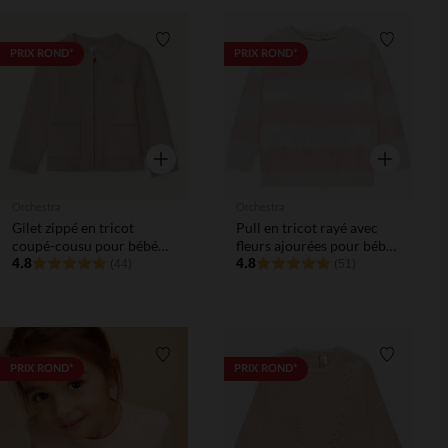
Liste de souhaits
Liste de 
PRIX ROND*
PRIX ROND*
Aperçu rapide
Aperçu rapi
Orchestra
Orchestra
Gilet zippé en tricot
Pull en tricot rayé avec
coupé-cousu pour bébé
fleurs ajourées pour bébé
fille
4.8
fille
4.8
(44)
(51)
Liste de souhaits
Liste de 
PRIX ROND*
PRIX ROND*