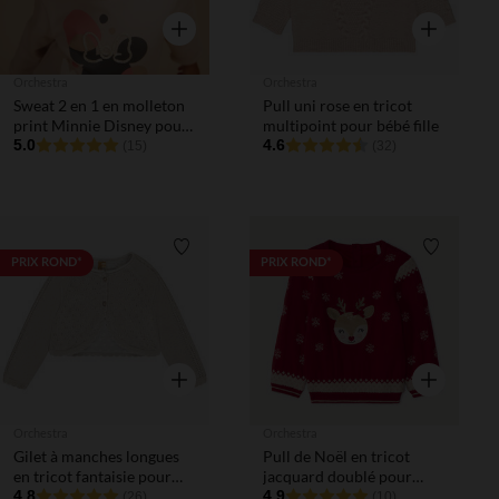
Aperçu rapide
Aperçu rapi
Orchestra
Orchestra
Sweat 2 en 1 en molleton
Pull uni rose en tricot
print Minnie Disney pour
multipoint pour bébé fille
bébé fille
5.0
4.6
(15)
(32)
Liste de souhaits
Liste de 
PRIX ROND*
PRIX ROND*
Aperçu rapide
Aperçu rapi
Orchestra
Orchestra
Gilet à manches longues
Pull de Noël en tricot
en tricot fantaisie pour
jacquard doublé pour
bébé fille
4.8
bébé fille
4.9
(26)
(10)