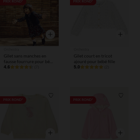
Liste de souhaits
Liste de 
PRIX ROND*
PRIX ROND*
Aperçu rapide
Aperçu rapi
Orchestra
Orchestra
Gilet sans manches en
Gilet court en tricot
fausse fourrure pour bébé
ajouré pour bébé fille
fille
4.6
5.0
(7)
(2)
Liste de souhaits
Liste de 
PRIX ROND*
PRIX ROND*
Aperçu rapide
Aperçu rapi