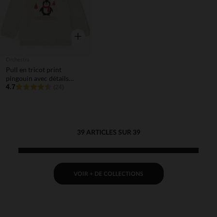
Aperçu rapide
Orchestra
Pull en tricot print
pingouin avec détails
pailletés pour bébé fille
4.7
(24)
39 ARTICLES SUR 39
VOIR + DE COLLECTIONS