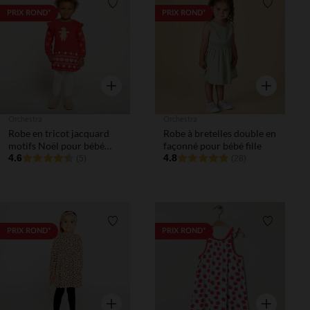
Liste de souhaits
Liste de 
PRIX ROND*
PRIX ROND*
Aperçu rapide
Aperçu rapi
Orchestra
Orchestra
Robe en tricot jacquard
Robe à bretelles double en
motifs Noël pour bébé
façonné pour bébé fille
fille
4.6
4.8
(5)
(28)
Liste de souhaits
Liste de 
PRIX ROND*
PRIX ROND*
Aperçu rapide
Aperçu rapi