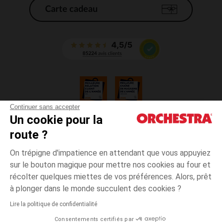
Carte cadeau
Continuer sans accepter
Un cookie pour la
CGV
route ?
CGU
Mentions légales
On trépigne d'impatience en attendant que vous appuyiez
*Conditions des offres en cours
sur le bouton magique pour mettre nos cookies au four et
Données personnelles
récolter quelques miettes de vos préférences. Alors, prêt
Gestion des cookies
à plonger dans le monde succulent des cookies ?
Accessibilité : non conforme
Lire la politique de confidentialité
Orchestra adhère au code déontologique de la Fédération du e-commerce
Consentements certifiés par