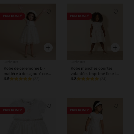
Liste de souhaits
Liste de 
PRIX ROND*
PRIX ROND*
Aperçu rapide
Aperçu rapi
Orchestra
Orchestra
Robe de cérémonie bi-
Robe manches courtes
matière à dos ajouré cœur
volantées imprimé fleuris
pour bébé fille
4.9
pour bébé fille
4.8
(22)
(24)
Liste de souhaits
Liste de 
PRIX ROND*
PRIX ROND*