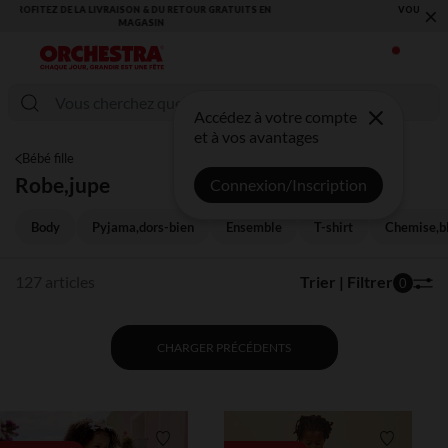
×
VOUS ALLEZ ADORER LA RENTRÉE ! DÉCOUVREZ LA NOUVELLE
COLLECTION !
Accédez à votre compte
et à vos avantages
Bébé fille
Robe,jupe
Connexion/Inscription
Body
Pyjama,dors-bien
Ensemble
T-shirt
Chemise,b
127 articles
Trier | Filtrer
0
CHARGER PRÉCÉDENTS