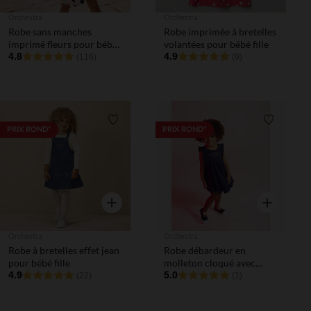
Orchestra
Orchestra
Robe sans manches
Robe imprimée à bretelles
imprimé fleurs pour bébé
volantées pour bébé fille
fille
4.8
4.9
(116)
(9)
Liste de souhaits
Liste de 
PRIX ROND*
PRIX ROND*
Aperçu rapide
Aperçu rapi
Orchestra
Orchestra
Robe à bretelles effet jean
Robe débardeur en
pour bébé fille
molleton cloqué avec
4.9
broderies pour bébé fille
5.0
(22)
(1)