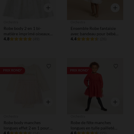
Aperçu rapide
Aperçu rapi
Orchestra
Orchestra
Robe body 2 en 1 bi-
Ensemble Robe fantaisie
matière imprimé oiseaux
avec bandeau pour bébé
pour bébé fille
4.8
fille
4.4
(49)
(26)
Liste de souhaits
Liste de 
PRIX ROND*
PRIX ROND*
Aperçu rapide
Aperçu rapi
Orchestra
Orchestra
Robe body manches
Robe de fête manches
longues effet 2 en 1 pour
longues en tulle pailleté
bébé fille
4.6
pour bébé fille
4.6
(14)
(15)