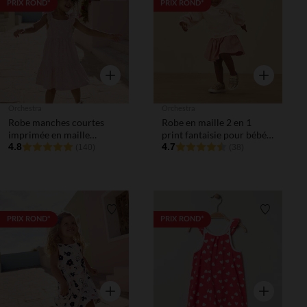
Liste de souhaits
Liste de 
PRIX ROND*
PRIX ROND*
Aperçu rapide
Aperçu rapi
Orchestra
Orchestra
Robe manches courtes
Robe en maille 2 en 1
imprimée en maille
print fantaisie pour bébé
cloquée pour bébé fille
4.8
fille
4.7
(140)
(38)
Liste de souhaits
Liste de 
PRIX ROND*
PRIX ROND*
Aperçu rapide
Aperçu rapi