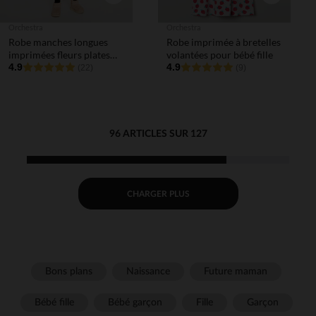
Orchestra
Orchestra
Robe manches longues
Robe imprimée à bretelles
imprimées fleurs plates
volantées pour bébé fille
pour bébé fille
4.9
4.9
(22)
(9)
96 ARTICLES SUR 127
CHARGER PLUS
Bons plans
Naissance
Future maman
Bébé fille
Bébé garçon
Fille
Garçon