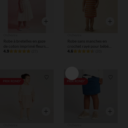
Aperçu rapide
Aperçu rapi
Orchestra
Orchestra
Robe à bretelles en gaze
Robe sans manches en
de coton imprimé fleurs
crochet rayé pour bébé
pour bébé fille
4.9
fille
4.6
(27)
(20)
Liste de souhaits
Liste de 
PRIX ROND*
PRIX ROND*
Aperçu rapide
Aperçu rapi
Orchestra
Orchestra