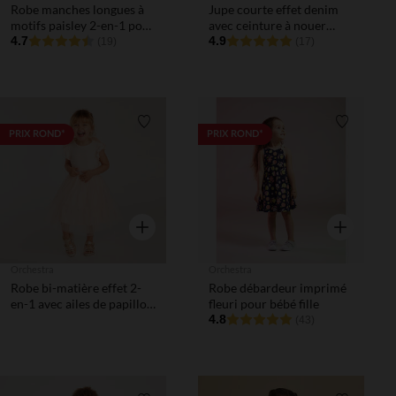
Robe manches longues à
Jupe courte effet denim
motifs paisley 2-en-1 pour
avec ceinture à nouer
bébé fille
4.7
pour bébé fille
4.9
(19)
(17)
Liste de souhaits
Liste de 
PRIX ROND*
PRIX ROND*
Aperçu rapide
Aperçu rapi
Orchestra
Orchestra
Robe bi-matière effet 2-
Robe débardeur imprimé
en-1 avec ailes de papillon
fleuri pour bébé fille
pour bébé fille
4.8
(43)