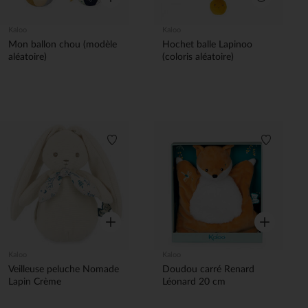
Aperçu rapi
Kaloo
Kaloo
Mon ballon chou (modèle
Hochet balle Lapinoo
aléatoire)
(coloris aléatoire)
Liste de souhaits
Liste de 
Aperçu rapide
Aperçu rapi
Kaloo
Kaloo
Veilleuse peluche Nomade
Doudou carré Renard
Lapin Crème
Léonard 20 cm