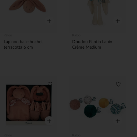
Aperçu rapide
Aperçu rapi
Kaloo
Kaloo
Lapinoo balle hochet
Doudou Pantin Lapin
terracotta 6 cm
Crème Medium
Liste de souhaits
Liste de 
Aperçu rapide
Aperçu rapi
Kaloo
Kaloo