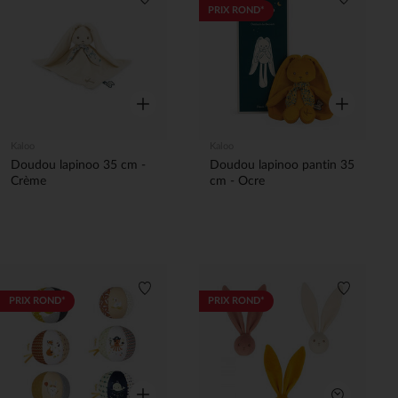
Liste de souhaits
Liste de 
PRIX ROND*
Aperçu rapide
Aperçu rapi
Kaloo
Kaloo
Doudou lapinoo 35 cm -
Doudou lapinoo pantin 35
Crème
cm - Ocre
Liste de souhaits
Liste de 
PRIX ROND*
PRIX ROND*
Aperçu rapide