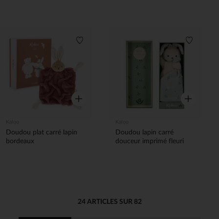
Liste de souhaits
Liste de 
Aperçu rapide
Aperçu rapi
Kaloo
Kaloo
Doudou plat carré lapin
Doudou lapin carré
bordeaux
douceur imprimé fleuri
24 ARTICLES SUR 82