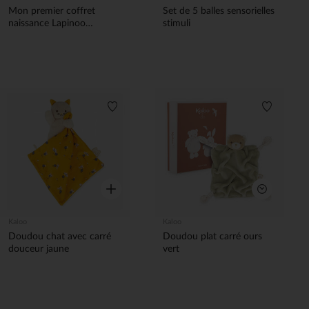
Mon premier coffret
Set de 5 balles sensorielles
naissance Lapinoo
stimuli
terracotta
Liste de souhaits
Liste de 
Aperçu rapide
Aperçu rapi
Kaloo
Kaloo
Doudou chat avec carré
Doudou plat carré ours
douceur jaune
vert