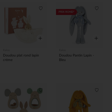
Liste de souhaits
Liste de 
PRIX ROND*
Aperçu rapide
Aperçu rapi
Kaloo
Kaloo
Doudou plat rond lapin
Doudou Pantin Lapin -
crème
Bleu
Liste de souhaits
Liste de 