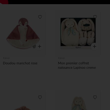
Liste de souhaits
Liste de 
Aperçu rapide
Aperçu rapi
Kaloo
Kaloo
Doudou manchot rose
Mon premier coffret
naissance Lapinoo creme
Liste de souhaits
Liste de 