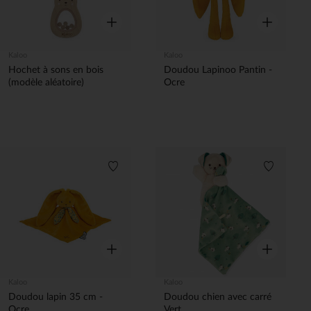
Aperçu rapide
Aperçu rapi
Kaloo
Kaloo
Hochet à sons en bois
Doudou Lapinoo Pantin -
(modèle aléatoire)
Ocre
Liste de souhaits
Liste de 
Aperçu rapide
Aperçu rapi
Kaloo
Kaloo
Doudou lapin 35 cm -
Doudou chien avec carré
Ocre
Vert