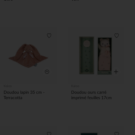
Liste de souhaits
Liste de 
Aperçu rapi
Aperçu rapide
Kaloo
Kaloo
Doudou lapin 35 cm -
Doudou ours carré
Terracotta
imprimé feuilles 17cm