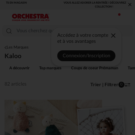
×
VOUS ALLEZ ADORER LA RENTRÉE ! DÉCOUVREZ LA NOUVELLE
COLLECTION !
Accédez à votre compte
et à vos avantages
Les Marques
Kaloo
Connexion/Inscription
A découvrir
Top marques
Coups de coeur Prémaman
Tam
Trier | Filtrer
82 articles
0