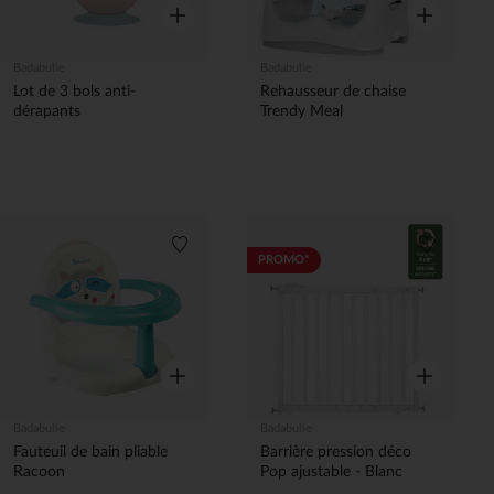
Aperçu rapide
Aperçu rapi
Badabulle
Badabulle
Lot de 3 bols anti-
Rehausseur de chaise
dérapants
Trendy Meal
Liste de souhaits
Liste de 
PROMO*
Aperçu rapide
Aperçu rapi
Badabulle
Badabulle
Fauteuil de bain pliable
Barrière pression déco
Racoon
Pop ajustable - Blanc