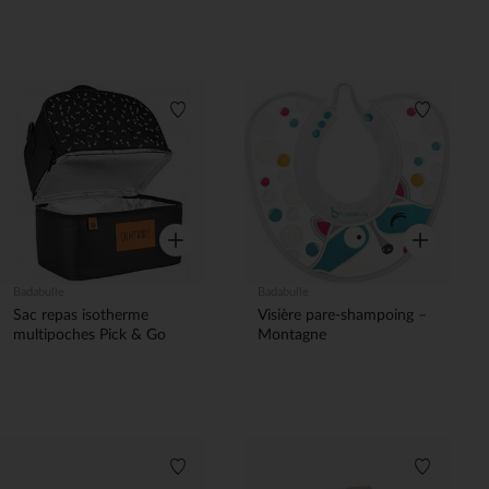
Liste de souhaits
Liste de 
Aperçu rapide
Aperçu rapi
Badabulle
Badabulle
Sac repas isotherme
Visière pare-shampoing –
multipoches Pick & Go
Montagne
Liste de souhaits
Liste de 