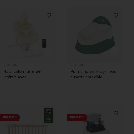
Liste de souhaits
Liste de 
Aperçu rapide
Aperçu rapi
Badabulle
Badabulle
Balancelle motorisée
Pot d'apprentissage avec
latérale avec
cuvette amovible -
télécommande crème
Crocodile vert
Liste de souhaits
Liste de 
PROMO*
PROMO*