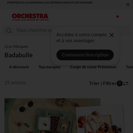
×
VOUS ALLEZ ADORER LA RENTRÉE ! DÉCOUVREZ LA NOUVELLE
COLLECTION !
Accédez à votre compte
et à vos avantages
Les Marques
Badabulle
Connexion/Inscription
A découvrir
Top marques
Coups de coeur Prémaman
Tam
Trier | Filtrer
29 articles
0