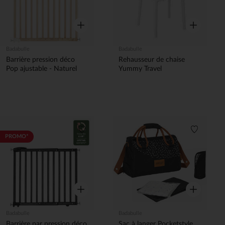
Aperçu rapide
Aperçu rapi
Badabulle
Badabulle
Barrière pression déco
Rehausseur de chaise
Pop ajustable - Naturel
Yummy Travel
Liste de souhaits
Liste de 
PROMO*
Aperçu rapide
Aperçu rapi
Badabulle
Badabulle
Barrière par pression déco
Sac à langer Pocketstyle