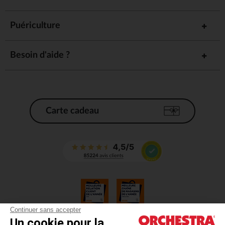
Puériculture
Besoin d'aide ?
Carte cadeau
Continuer sans accepter
Un cookie pour la
CGV