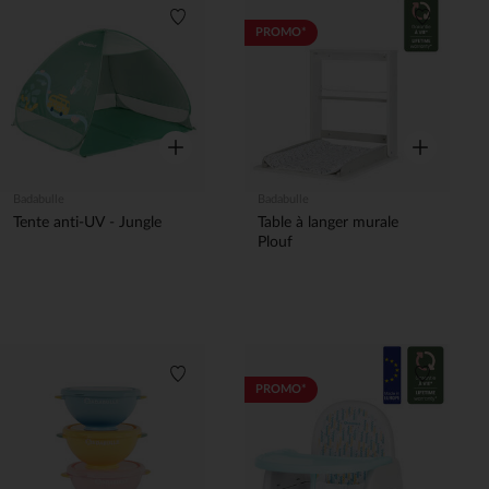
Liste de souhaits
Liste de 
PROMO*
Aperçu rapide
Aperçu rapi
Badabulle
Badabulle
Tente anti-UV - Jungle
Table à langer murale
Plouf
Liste de souhaits
Liste de 
PROMO*