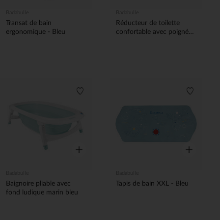
Badabulle
Badabulle
Transat de bain
Réducteur de toilette
ergonomique - Bleu
confortable avec poignées
Mouette
Liste de souhaits
Liste de 
Aperçu rapide
Aperçu rapi
Badabulle
Badabulle
Baignoire pliable avec
Tapis de bain XXL - Bleu
fond ludique marin bleu