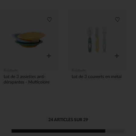
Liste de souhaits
Liste de 
Aperçu rapide
Aperçu rapi
Badabulle
Badabulle
Lot de 3 assiettes anti-
Lot de 3 couverts en métal
dérapantes - Multicolore
24 ARTICLES SUR 29