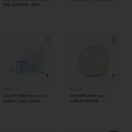
Pop ajustable - Noir
Liste de souhaits
Liste de 
Aperçu rapide
Aperçu rapi
Badabulle
Badabulle
Chauffe-biberon pour la
Humidificateur avec
maison Easy+ pastel
veilleuse Bubble