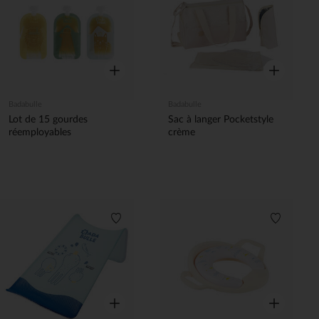
Aperçu rapide
Aperçu rapi
Badabulle
Badabulle
Lot de 15 gourdes
Sac à langer Pocketstyle
réemployables
crème
Liste de souhaits
Liste de 
Aperçu rapide
Aperçu rapi