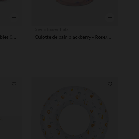
Aperçu rapide
Aperçu rapide
Swim Essentials
Brassards de natation gonflables 0-2 ans Pink Blossom
Culotte de bain blackberry - Rose/Violet
 Options
Liste de souhaits
Liste de souha
tres de confidentialité, en garantissant la conformité avec les