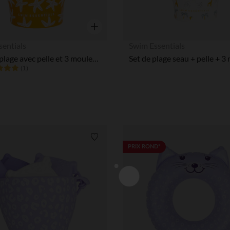
Aperçu rapide
sentials
Swim Essentials
Seau de plage avec pelle et 3 moules en silicone Étoiles de mer
(1)
Liste de souhaits
PRIX ROND*