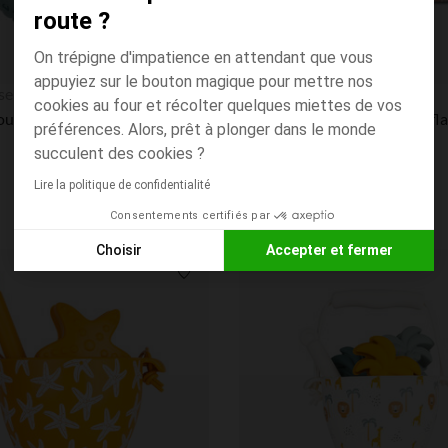
route ?
On trépigne d'impatience en attendant que vous
appuyiez sur le bouton magique pour mettre nos
Aperçu rapide
sentials
Swim Essentials
cookies au four et récolter quelques miettes de vos
Petite bouée gonflable imprimé Panthère vert Ø 55 cm
préférences. Alors, prêt à plonger dans le monde
succulent des cookies ?
Lire la politique de confidentialité
Consentements certifiés par
Choisir
Accepter et fermer
Axeptio consent
Plateforme de Gestion du Consentement : Personnalisez vos
Liste de souhaits
Notre plateforme vous permet d'adapter et de gérer vos paramè