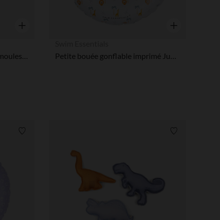
Aperçu rapide
Aperçu rapide
Swim Essentials
Set de plage seau + pelle + 3 moules - Jungle
Petite bouée gonflable imprimé Jungle Ø 55 cm
Liste de souhaits
Liste de souha