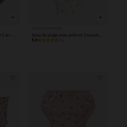
Aperçu rapide
Aperçu rapide
Swim Essentials
Bouée gonflable avce siège 0/1 an - Roamer
Seau de plage avec pelle et 3 moules en silicone Jungle
5.0
(1)
Liste de souhaits
Liste de souha