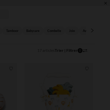
×
 LA NOUVELLE COLLECTION !
Tamboor
Babycare
Combelle
Joie
Avent
Béaba
17 articles
Trier | Filtrer
0
Liste de souhaits
Liste de souha