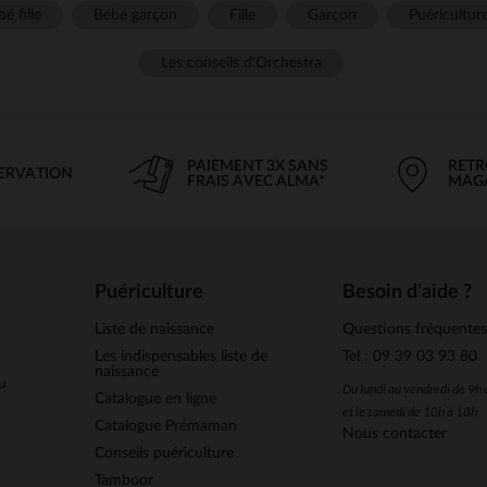
é fille
Bébé garçon
Fille
Garçon
Puéricultur
Les conseils d'Orchestra
PAIEMENT 3X SANS
RETR
SERVATION
FRAIS AVEC ALMA*
MAG
Puériculture
Besoin d'aide ?
Liste de naissance
Questions fréquente
Les indispensables liste de
Tel : 09 39 03 93 80
naissance
u
Du lundi au vendredi de 9h
Catalogue en ligne
et le samedi de 10h à 18h
Catalogue Prémaman
Nous contacter
Conseils puériculture
Tamboor