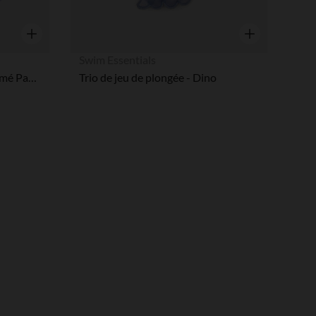
Aperçu rapide
Aperçu rapide
Swim Essentials
Petite bouée gonflable imprimé Panthère lilas Ø 55 cm
Trio de jeu de plongée - Dino