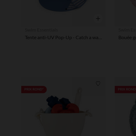
Aperçu rapide
Swim Essentials
Swim Es
Tente anti-UV Pop-Up - Catch a wave
Liste de souhaits
PRIX ROND*
PRIX ROND