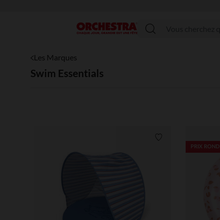
Menu
Les Marques
Swim Essentials
Liste de souhaits
PRIX ROND