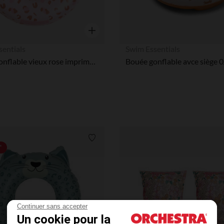
Aperçu rapide
sentials
Swim Essentials
Bouée gonflable vieux rose imprimé léopard
Liste de souhaits
*
Continuer sans accepter
Un cookie pour la