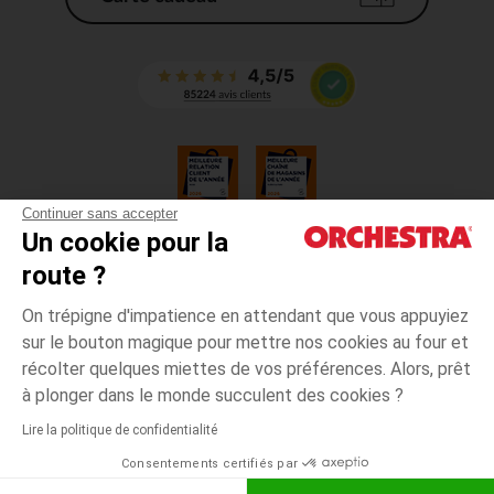
Continuer sans accepter
Un cookie pour la
CGV
route ?
CGU
Mentions légales
On trépigne d'impatience en attendant que vous appuyiez
*Conditions des offres en cours
sur le bouton magique pour mettre nos cookies au four et
Données personnelles
récolter quelques miettes de vos préférences. Alors, prêt
Gestion des cookies
à plonger dans le monde succulent des cookies ?
Accessibilité : non conforme
Lire la politique de confidentialité
Orchestra adhère au code déontologique de la Fédération du e-commerce
Consentements certifiés par
et de la vente à distance française (FEVAD) et au système de Médiation du
e-commerce