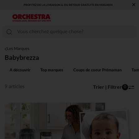
×
U RETOUR GRATUITS EN MAGASIN​
VOUS ALLEZ ADORER LA RENTRÉE ! DÉCO
COLLECTION !
Les Marques
Babybrezza
A découvrir
Top marques
Coups de coeur Prémaman
Tam
Trier | Filtrer
9 articles
0