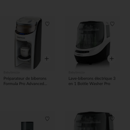
Liste de souhaits
Liste de 
Aperçu rapide
Aperçu rapi
Babybrezza
Babybrezza
Préparateur de biberons
Lave-biberons électrique 3
Formula Pro Advanced
en 1 Bottle Washer Pro
blanc
Liste de souhaits
Liste de 