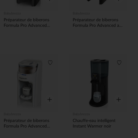
Babybrezza
Babybrezza
Préparateur de biberons
Préparateur de biberons
Formula Pro Advanced
Formula Pro Advanced all
gris
black
Liste de souhaits
Liste de 
Aperçu rapide
Aperçu rapi
Babybrezza
Babybrezza
Préparateur de biberons
Chauffe-eau intelligent
Formula Pro Advanced
Instant Warmer noir
blanc