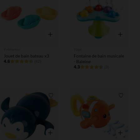
Liste de souhaits
Liste de 
Aperçu rapide
Aperçu rapi
Prémaman
Hape
Jouet de bain bateau x3
Fontaine de bain musicale
4.6
- Baleine
(42)
4.3
(3)
Liste de souhaits
Liste de 
Aperçu rapide
Aperçu rapi