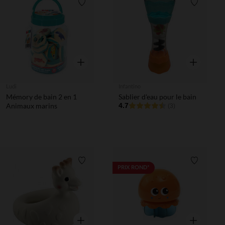
Liste de souhaits
Liste de 
Aperçu rapide
Aperçu rapi
Ludi
Infantino
Mémory de bain 2 en 1
Sablier d'eau pour le bain
Animaux marins
4.7
(3)
Liste de souhaits
Liste de 
PRIX ROND*
Aperçu rapide
Aperçu rapi