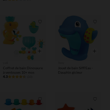
Liste de souhaits
Liste de 
Aperçu rapide
Aperçu rapi
Ludi
Tomy
Coffret de bain Dinosaure
Jouet de bain Siffl'Eau -
à ventouses 10+ mos
Dauphin gicleur
4.3
(10)
Liste de souhaits
Liste de 