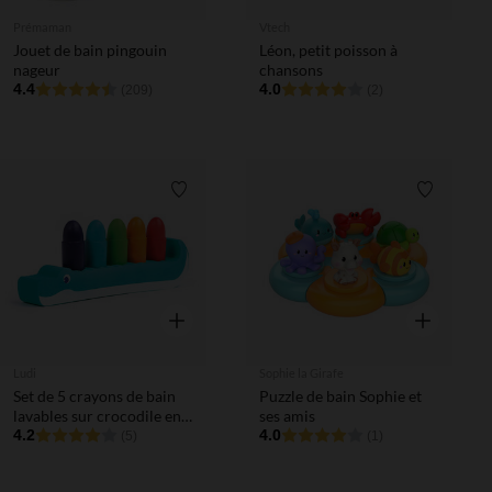
Prémaman
Vtech
Jouet de bain pingouin
Léon, petit poisson à
nageur
chansons
4.4
4.0
(209)
(2)
Liste de souhaits
Liste de 
Aperçu rapide
Aperçu rapi
Ludi
Sophie la Girafe
Set de 5 crayons de bain
Puzzle de bain Sophie et
lavables sur crocodile en
ses amis
mousse
4.2
4.0
(5)
(1)