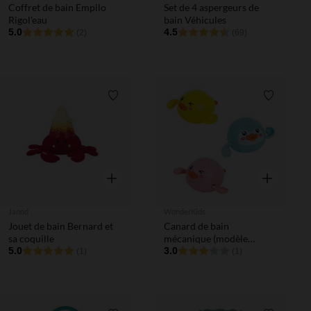
Coffret de bain Empilo
Set de 4 aspergeurs de
Rigol'eau
bain Véhicules
5.0
4.5
(2)
(69)
Liste de souhaits
Liste de 
Aperçu rapide
Aperçu rapi
Janod
WonderKids
Jouet de bain Bernard et
Canard de bain
sa coquille
mécanique (modèle
5.0
aléatoire)
3.0
(1)
(1)