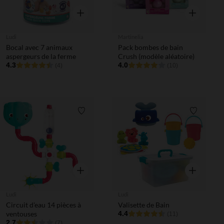
Aperçu rapide
Aperçu rapi
Ludi
Martinelia
Bocal avec 7 animaux
Pack bombes de bain
aspergeurs de la ferme
Crush (modèle aléatoire)
4.3
4.0
(4)
(10)
Liste de souhaits
Liste de 
Aperçu rapide
Aperçu rapi
Ludi
Ludi
Circuit d'eau 14 pièces à
Valisette de Bain
ventouses
4.4
(11)
2.7
(7)