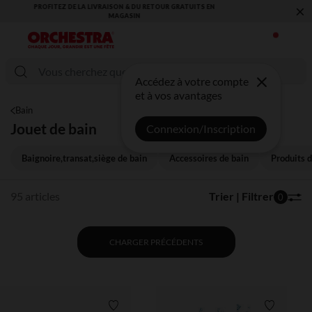
×
VOUS ALLEZ ADORER LA RENTRÉE ! DÉCOUVREZ LA NOUVELLE
COLLECTION !
Accédez à votre compte
et à vos avantages
Bain
Jouet de bain
Connexion/Inscription
Baignoire,transat,siège de bain
Accessoires de bain
Produits d
95 articles
Trier | Filtrer
0
CHARGER PRÉCÉDENTS