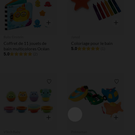
Aperçu rapide
Aperçu rapi
Baby Einstein
Janod
Coffret de 11 jouets de
Coloriage pour le bain
bain multicolores Océan
5.0
(1)
5.0
(2)
Liste de souhaits
Liste de 
Aperçu rapide
Aperçu rapi
VTech Baby
Prémaman