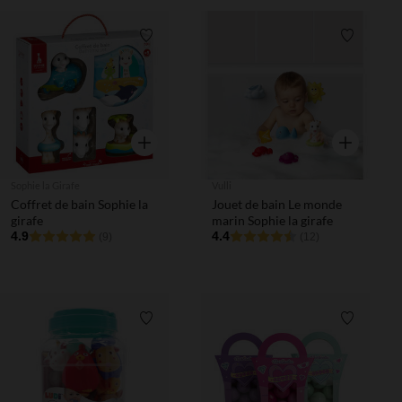
Liste de souhaits
Liste de 
Aperçu rapide
Aperçu rapi
Sophie la Girafe
Vulli
Coffret de bain Sophie la
Jouet de bain Le monde
girafe
marin Sophie la girafe
4.9
4.4
(9)
(12)
Liste de souhaits
Liste de 