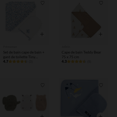
Liste de souhaits
Liste de 
Aperçu rapide
Aperçu rapi
Prémaman
Jollein
Set de bain cape de bain +
Cape de bain Teddy Bear
gant de toilette Tiny
75 x 75 cm
Flowers
4.7
4.3
(3)
(9)
Liste de souhaits
Liste de 
Aperçu rapide
Aperçu rapi