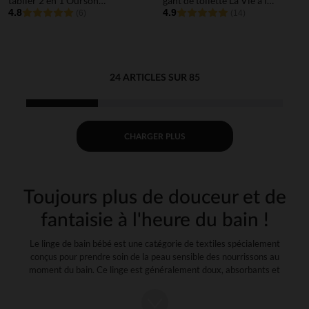
tablier 2 en 1 Ourson
gant de toilette La Vie à la
marron
4.8
Ferme vert
4.9
(6)
(14)
24 ARTICLES SUR 85
CHARGER PLUS
Toujours plus de douceur et de
fantaisie à l'heure du bain !
Le linge de bain bébé est une catégorie de textiles spécialement
conçus pour prendre soin de la peau sensible des nourrissons au
moment du bain. Ce linge est généralement doux, absorbants et
hypoallergéniques pour éviter les irritations cutanées. Retrouvez une
large sélection de linge de bain chez Orchestra, avec les marques les