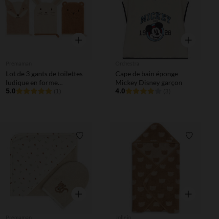
Aperçu rapide
Aperçu rapi
Prémaman
Orchestra
Lot de 3 gants de toilettes
Cape de bain éponge
ludique en forme
Mickey Disney garçon
d'animaux
5.0
4.0
(1)
(3)
Liste de souhaits
Liste de 
Aperçu rapide
Aperçu rapi
Prémaman
Jollein