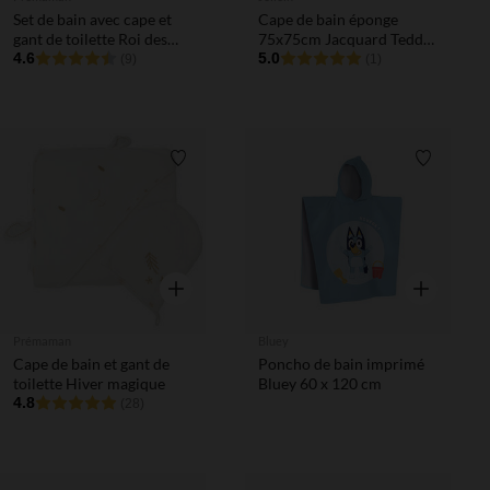
Set de bain avec cape et
Cape de bain éponge
gant de toilette Roi des
75x75cm Jacquard Teddy
Forêts beige
4.6
Bear
5.0
(9)
(1)
Liste de souhaits
Liste de 
Aperçu rapide
Aperçu rapi
Prémaman
Bluey
Cape de bain et gant de
Poncho de bain imprimé
toilette Hiver magique
Bluey 60 x 120 cm
4.8
(28)