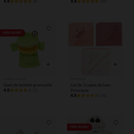
4.9
4.9
(8)
(39)
Liste de souhaits
Liste de 
PRIX ROND*
Aperçu rapide
Aperçu rapi
Isabelle Laurier
Prémaman
Gant de toilette grenouille
Lot de 3 capes de bain
4.0
Princesse
(2)
4.6
(39)
Liste de souhaits
Liste de 
PRIX ROND*