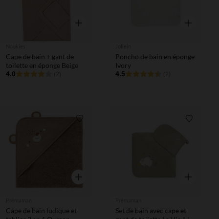
Aperçu rapide
Aperçu rapi
Noukies
Jollein
Cape de bain + gant de
Poncho de bain en éponge
toilette en éponge Beige
Ivory
4.0
4.5
(2)
(2)
Liste de souhaits
Liste de 
Aperçu rapide
Aperçu rapi
Prémaman
Prémaman
Cape de bain ludique et
Set de bain avec cape et