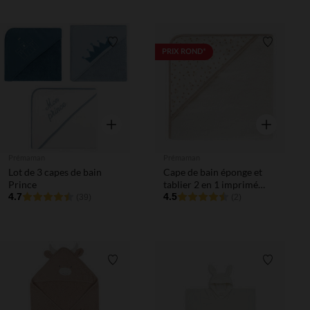
Liste de souhaits
Liste de 
PRIX ROND*
Aperçu rapide
Aperçu rapi
Prémaman
Prémaman
Lot de 3 capes de bain
Cape de bain éponge et
Prince
tablier 2 en 1 imprimé
4.7
fleurs
4.5
(39)
(2)
Liste de souhaits
Liste de 