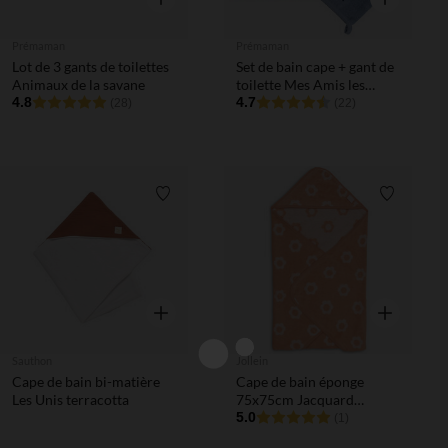
Prémaman
Prémaman
Lot de 3 gants de toilettes
Set de bain cape + gant de
Animaux de la savane
toilette Mes Amis les
4.8
Dinos
4.7
(28)
(22)
Liste de souhaits
Liste de 
Aperçu rapide
Aperçu rapi
Sauthon
Jollein
Cape de bain bi-matière
Cape de bain éponge
Les Unis terracotta
75x75cm Jacquard
Flower
5.0
(1)