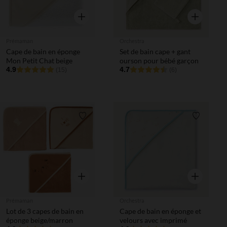
Aperçu rapide
Aperçu rapi
Prémaman
Orchestra
Cape de bain en éponge
Set de bain cape + gant
Mon Petit Chat beige
ourson pour bébé garçon
4.9
4.7
(15)
(6)
Liste de souhaits
Liste de 
Aperçu rapide
Aperçu rapi
Prémaman
Orchestra
Lot de 3 capes de bain en
Cape de bain en éponge et
éponge beige/marron
velours avec imprimé