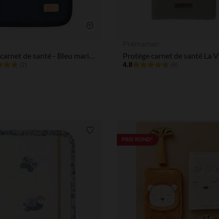
Notre plateforme vous permet d'adapter et de gérer vos paramè
Aperçu rapide
Prémaman
Protège carnet de santé - Bleu marine
4.8
(2)
(6)
Liste de souhaits
PRIX ROND*