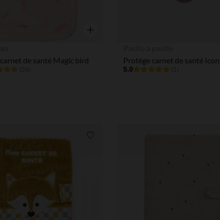
Aperçu rapide
an
Pasito a pasito
carnet de santé Magic bird
Protège carnet de santé Icon
5.0
(24)
(1)
Liste de souhaits