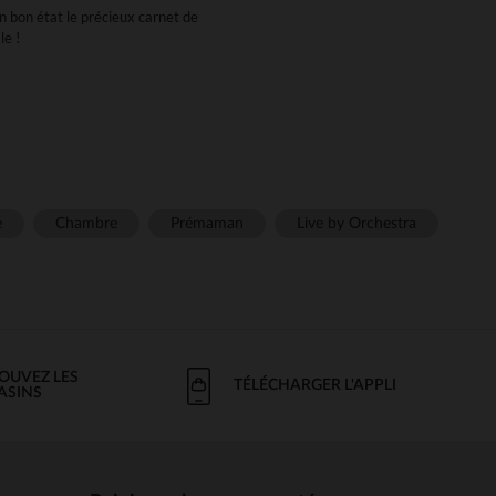
n bon état le précieux carnet de
le !
tous les goûts et à tous les
ré, nous sommes sûrs que vous
doudou !
 ! Idem si vous êtes invité à une
e
Chambre
Prémaman
Live by Orchestra
ur un modèle personnalisable en
petit bout.
 de l'usure et les rendent plus
iendra parfaitement au carnet de
OUVEZ LES
TÉLÉCHARGER L'APPLI
ASINS