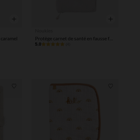
Aperçu rapide
Aperçu rapide
Noukies
 caramel
Protège carnet de santé en fausse fourrure Moka le lapin
5.0
(4)
Liste de souhaits
Liste de souha