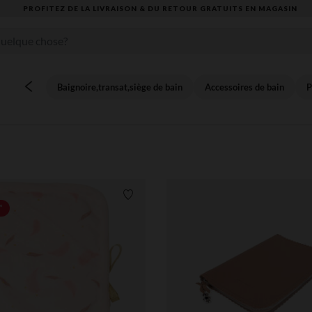
VOUS ALLEZ ADORER LA RENTRÉE ! DÉCOUVREZ LA NOUVELLE COLLECTION
Baignoire,transat,siège de bain
Accessoires de bain
P
Liste de souhaits
*