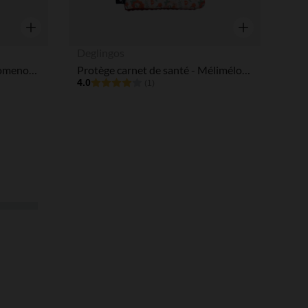
Aperçu rapide
Aperçu rapide
Deglingos
Protège carnet de santé - Promenons-nous
Protège carnet de santé - Mélimélos la Biche
4.0
(1)