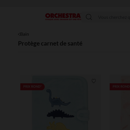
Menu
Bain
Protège carnet de santé
Liste de souhaits
PRIX ROND*
PRIX ROND