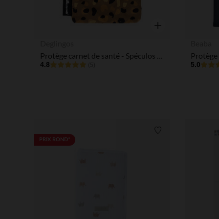
Aperçu rapide
Deglingos
Beaba
Protège carnet de santé - Spéculos le Tigre
4.8
5.0
(5)
Liste de souhaits
PRIX ROND*