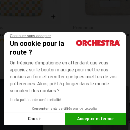
Aperçu rapide
os
Prémaman
Protège carnet de santé en velours Cyranos le renard
Continuer sans accepter
(1)
Un cookie pour la
route ?
On trépigne d'impatience en attendant que vous
appuyiez sur le bouton magique pour mettre nos
cookies au four et récolter quelques miettes de vos
Liste de souhaits
préférences. Alors, prêt à plonger dans le monde
succulent des cookies ?
Lire la politique de confidentialité
Consentements certifiés par
Choisir
Accepter et fermer
Axeptio consent
Plateforme de Gestion du Consentement : Personnalisez vos