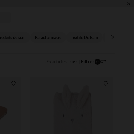
×
 !
roduits de soin
Parapharmacie
Textile De Bain
Jouet de bain
35 articles
Trier | Filtrer
0
Liste de souhaits
Liste de souha