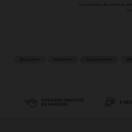
La couverture de carnet de sant
san
Chez Orchestra, nous avons 
budgets. Que vous recherchie
Un prot
Si vous êtes à la recherche d'in
Bons plans
Naissance
Future maman
Béb
Il accompagnera votre enfant p
tissu. C'e
En plus d'être esthétiques, no
Alors n'attendez plus, parcoure
LIVRAISON GRATUITE
E-RÉ
EN MAGASIN