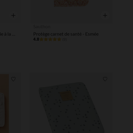
tres de confidentialité, en garantissant la conformité avec les
Aperçu rapide
Aperçu rapide
Sauthon
Protège carnet de santé La Vie à la Ferme kaki
Protège carnet de santé - Esmée
4.8
(9)
Liste de souhaits
Liste de souha