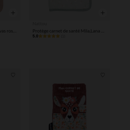
Aperçu rapide
Aperçu rapide
Nattou
Protège carnet de santé Canvas rose poudré
Protège carnet de santé Mila,Lana & Zoé
5.0
(1)
Liste de souhaits
Liste de souha