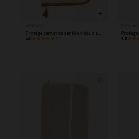
Aperçu rapide
Sauthon
Noukies
Protège carnet de santé en double gaze Orsino
5.0
4.2
(1)
Liste de souhaits