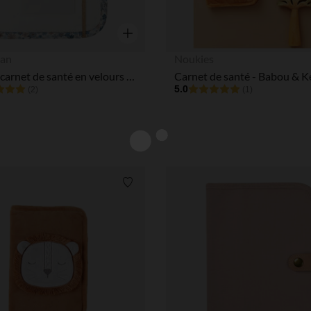
Aperçu rapide
an
Noukies
Protège carnet de santé en velours Tiny Flowers
5.0
(2)
(1)
Liste de souhaits