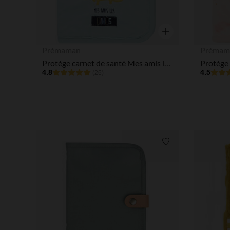
Aperçu rapide
Prémaman
Prémam
Protège carnet de santé Mes amis les Dinos
Protège 
4.8
4.5
(26)
Liste de souhaits