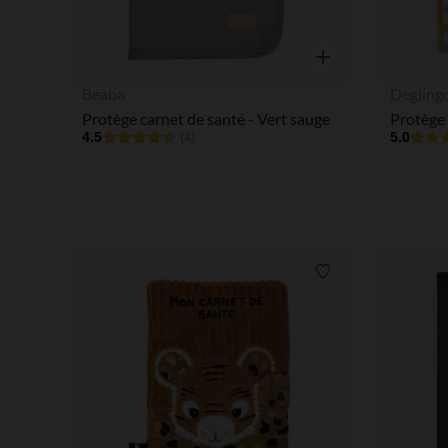
Aperçu rapide
Beaba
Degling
Protège carnet de santé - Vert sauge
4.5
5.0
(4)
Liste de souhaits