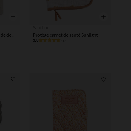
Aperçu rapide
Aperçu rapide
Sauthon
Protège carnet de santé "Bande de Rêveurs"
Protège carnet de santé Sunlight
5.0
(2)
Liste de souhaits
Liste de souha
 Options