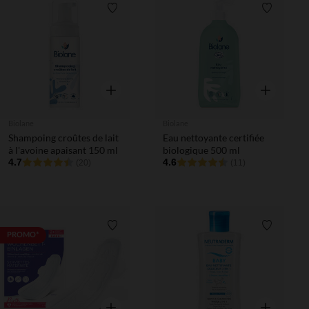
Liste de souhaits
Liste de 
Aperçu rapide
Aperçu rapi
Biolane
Biolane
Shampoing croûtes de lait
Eau nettoyante certifiée
à l'avoine apaisant 150 ml
biologique 500 ml
4.7
4.6
(20)
(11)
Liste de souhaits
Liste de 
PROMO*
Aperçu rapide
Aperçu rapi