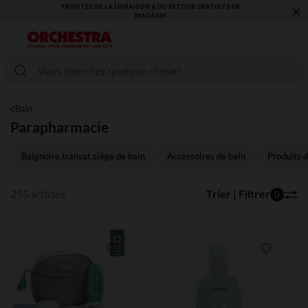
×
VOUS ALLEZ ADORER LA RENTRÉE ! DÉCOUVREZ LA NOUVELLE
COLLECTION !
Bain
Parapharmacie
Baignoire,transat,siège de bain
Accessoires de bain
Produits d
255 articles
Trier | Filtrer
0
Liste de souhaits
Liste de 