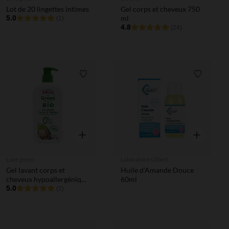
Lot de 20 lingettes intimes
Gel corps et cheveux 750
5.0
ml
(1)
4.8
(24)
Liste de souhaits
Liste de 
Aperçu rapide
Aperçu rapi
Love green
Laboratoire Gilbert
Gel lavant corps et
Huile d'Amande Douce
cheveux hypoallergénique
60ml
- 500ml
5.0
(2)