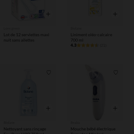
Aperçu rapide
Aperçu rapi
Love green
Biolane
Lot de 12 serviettes maxi
Liniment oléo-calcaire
nuit sans ailettes
700 ml
4.3
(21)
Liste de souhaits
Liste de 
Aperçu rapide
Aperçu rapi
Biolane
Beaba
Nettoyant sans rinçage
Mouche bébé électrique