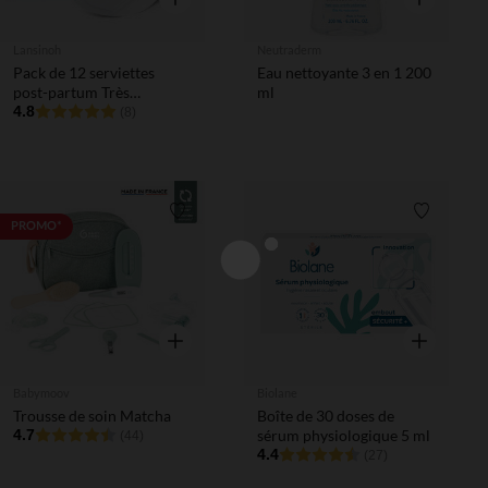
Lansinoh
Neutraderm
Pack de 12 serviettes
Eau nettoyante 3 en 1 200
post-partum Très
ml
Absorbantes
4.8
(8)
Liste de souhaits
Liste de 
PROMO*
Aperçu rapide
Aperçu rapi
Babymoov
Biolane
Trousse de soin Matcha
Boîte de 30 doses de
4.7
sérum physiologique 5 ml
(44)
4.4
(27)