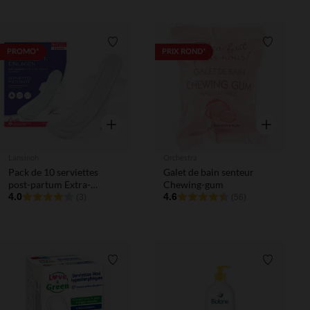
Liste de souhaits
Liste de 
PROMO*
PRIX ROND*
Aperçu rapide
Aperçu rapi
Lansinoh
Orchestra
Pack de 10 serviettes
Galet de bain senteur
post-partum Extra-
Chewing-gum
Absorbantes
4.0
4.6
(3)
(56)
Liste de souhaits
Liste de 