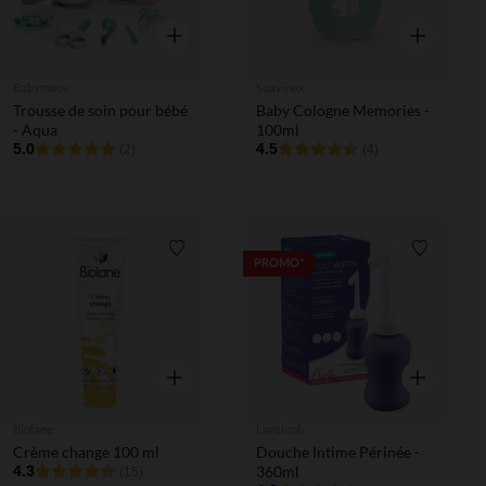
Aperçu rapide
Aperçu rapi
Babymoov
Suavinex
Trousse de soin pour bébé
Baby Cologne Memories -
- Aqua
100ml
5.0
4.5
(2)
(4)
Liste de souhaits
Liste de 
PROMO*
Aperçu rapide
Aperçu rapi
Biolane
Lansinoh
Crème change 100 ml
Douche Intime Périnée -
4.3
360ml
(15)