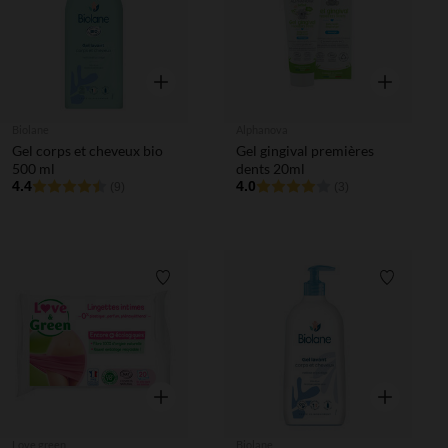
Aperçu rapide
Aperçu rapi
Biolane
Alphanova
Gel corps et cheveux bio
Gel gingival premières
500 ml
dents 20ml
4.4
4.0
(9)
(3)
Liste de souhaits
Liste de 
Aperçu rapide
Aperçu rapi
Love green
Biolane