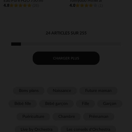
Eau Pure H2O 750 ml
Tomydoo Minéral
4.8
4.0
(26)
(1)
24 ARTICLES SUR 255
CHARGER PLUS
Bons plans
Naissance
Future maman
Bébé fille
Bébé garçon
Fille
Garçon
Puériculture
Chambre
Prémaman
Live by Orchestra
Les conseils d'Orchestra