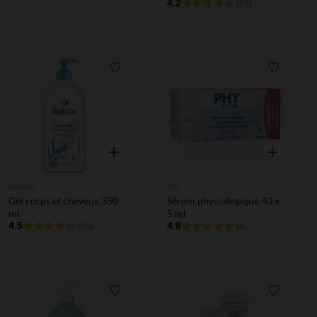
4.2
(26)
Liste de souhaits
Liste de 
Aperçu rapide
Aperçu rapi
Biolane
Phy
Gel corps et cheveux 350
Sérum physiologique 40 x
ml
5 ml
4.5
4.8
(15)
(4)
Liste de souhaits
Liste de 