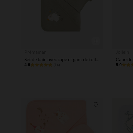
Aperçu rapide
Prémaman
Jollein
Set de bain avec cape et gant de toilette La Vie à la Ferme vert
4.9
5.0
(14)
Liste de souhaits