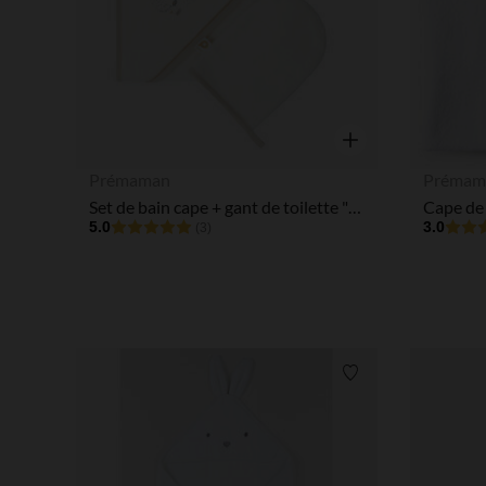
Aperçu rapide
Prémaman
Prémam
Set de bain cape + gant de toilette "Bande de Rêveurs"
5.0
3.0
(3)
Liste de souhaits