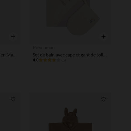
Aperçu rapide
Aperçu rapide
Prémaman
Poncho de bain imprimé Spider-Man Marvel 60 x 120 cm
Set de bain avec cape et gant de toilette Little Deer écru/rose
4.0
(5)
Liste de souhaits
Liste de souha