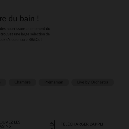
re du bain !
le des nourrissons au moment du
etrouvez une large sélection de
Nookie's ou encore BB&Co !
-né ?
ce des lingettes ou des carrés de
 table à langer, vous pourrez
.
our éviter les rougeurs, et être
e
Chambre
Prémaman
Live by Orchestra
ir pour bébé ?
 personnelles et des besoins
ur adultes, ce qui les rend plus
 bain est très absorbante et
s occasion. L'essuyage après les
OUVEZ LES
TÉLÉCHARGER L'APPLI
ASINS