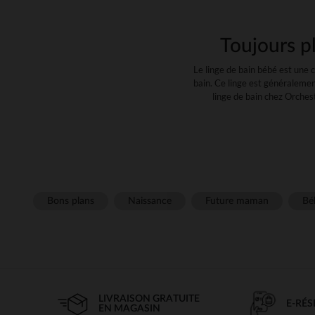
Toujours pl
Le linge de bain bébé est une 
bain. Ce linge est généralemen
linge de bain chez Orches
Quan
Traditionnel et pratique, le gan
coton que certaines mamans p
Le gant de toilette, vous pourr
Bons plans
Naissance
Future maman
Béb
Serviette de 
Le choix entre une serviett
spécifiques de chacun(e).Les se
pratiques pour envelopper b
permettra un séchage rapide. La
LIVRAISON GRATUITE
E-RÉ
EN MAGASIN