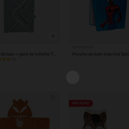
Aperçu rapide
Spiderman
Set cape de bain + gant de toilette Tiga, Stegi & Ops
(2)
Liste de souhaits
PRIX ROND*