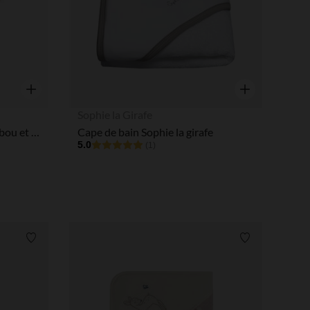
 Options
tres de confidentialité, en garantissant la conformité avec les
Aperçu rapide
Aperçu rapide
Sophie la Girafe
Peignoir de bain 0-2ans bambou et gaze de coton Mix Match Biscuit
Cape de bain Sophie la girafe
5.0
(1)
Liste de souhaits
Liste de souha