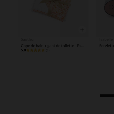
Aperçu rapide
Sauthon
Isabelle
Cape de bain + gant de toilette - Esmée
5.0
(1)