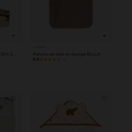
Aperçu rapide
Aperçu rapide
Jollein
Serviette de bain comprimée 30 x 30 cm cheval
Poncho de bain en éponge Biscuit
5.0
(1)
Liste de souhaits
Liste de souha