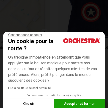
Continuer sans accepter
Aperçu rapide
Un cookie pour la
ra
Orchestra
Set de bain cape et gant de toilette motif robot
route ?
4.7
(10)
On trépigne d'impatience en attendant que vous
appuyiez sur le bouton magique pour mettre nos
cookies au four et récolter quelques miettes de vos
préférences. Alors, prêt à plonger dans le monde
succulent des cookies ?
Liste de souhaits
Lire la politique de confidentialité
Consentements certifiés par
Choisir
Accepter et fermer