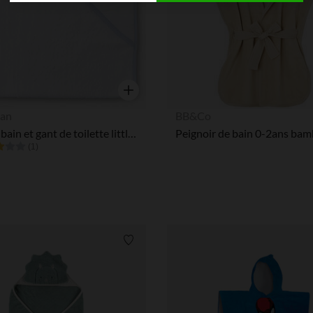
Axeptio consent
Plateforme de Gestion du Consentement : Personnalisez vos
Notre plateforme vous permet d'adapter et de gérer vos paramè
Aperçu rapide
an
BB&Co
Cape de bain et gant de toilette little prince
(1)
Liste de souhaits