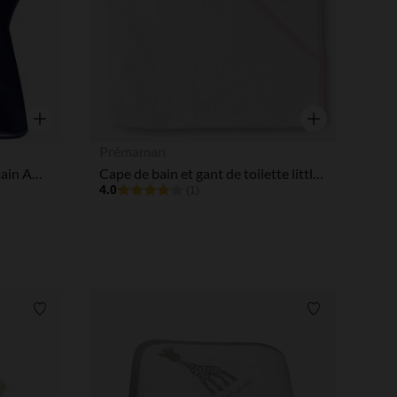
Aperçu rapide
Aperçu rapide
Prémaman
Poncho de bain ludique Captain America Marvel garçon
Cape de bain et gant de toilette little princess
4.0
(1)
Liste de souhaits
Liste de souha