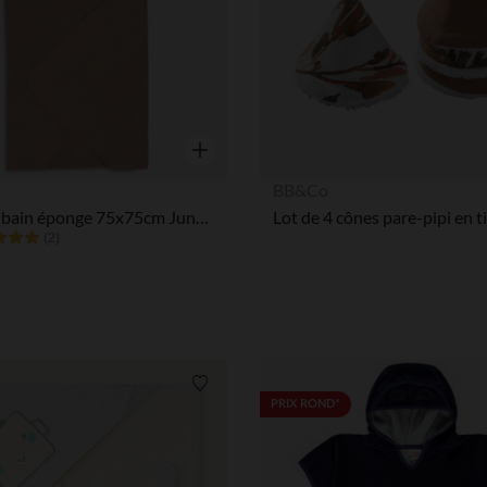
Aperçu rapide
BB&Co
Cape de bain éponge 75x75cm Jungle Jambo-Cheetah
(2)
Liste de souhaits
PRIX ROND*