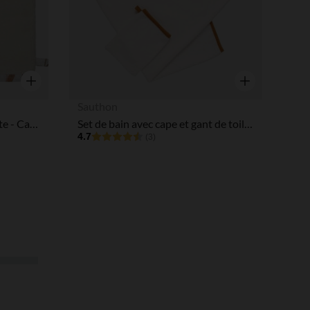
Aperçu rapide
Aperçu rapide
Sauthon
Cape de bain + gant de toilette - Caramel Forest
Set de bain avec cape et gant de toilette Orsino
4.7
(3)