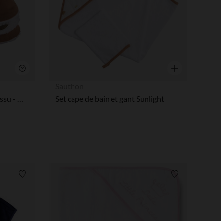
Aperçu rapide
Aperçu rapide
Sauthon
Lot de 4 cônes pare-pipi en tissu - Caramel / Forest
Set cape de bain et gant Sunlight
Liste de souhaits
Liste de souha