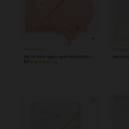
Aperçu rapide
Prémaman
Orchest
Set de bain cape + gant de toilette Little Princess
4.7
(30)
Liste de souhaits