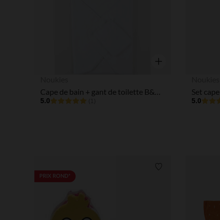
Aperçu rapide
Noukies
Noukies
Cape de bain + gant de toilette B&M Snow
5.0
5.0
(1)
Liste de souhaits
PRIX ROND*