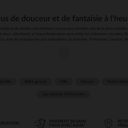
us de douceur et de fantaisie à l'heu
catégorie de textiles spécialement conçus pour prendre soin de la peau sensib
t doux, absorbants et hypoallergéniques pour éviter les irritations cutanées. R
tra, avec les marques les plus spécialisées du domaine : Prémaman, Sauthon, 
d utiliser un gant de toilette avec un nouveau
t de toilette n'arrête pas de convaincre des générations de parents. A la différen
réfèrent utiliser, le gant de toilette est facile à manipuler. Bébé allongé sur la
facilement rafraîchir son visage et laver son petit corps à l'eau tiède et au savon
ez ainsi l'utiliser dès la naissance. Ce pendant, ce dernier doit être en éponge p
é fille
Bébé garçon
Fille
Garçon
Puéricultur
lavé à 60°C après chaque utilisation.
Les conseils d'Orchestra
bain ou cape de bain : quel linge de bain chois
e de bain et une cape de bain pour bébé dépend principalement des préférences
rviettes de bain pour bébé sont généralement plus petites que les serviettes po
ébé. Fabriquée à partir de tissus doux tels que le coton éponge, la serviette de
 serviette de bain bébé est aussi polyvalente : vous pourrez l'utiliser à diverse
PAIEMENT 3X SANS
RETR
SERVATION
FRAIS AVEC ALMA*
MAG
repas, les sorties à la plage, les journées piscine chez papy et mamie...