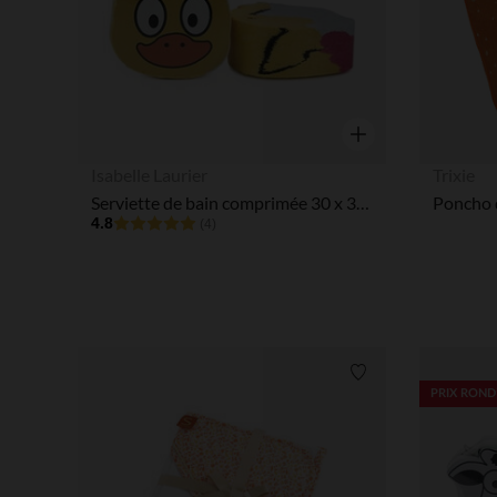
Aperçu rapide
Isabelle Laurier
Trixie
Serviette de bain comprimée 30 x 30 cm canard
Poncho 
4.8
(4)
Liste de souhaits
PRIX ROND