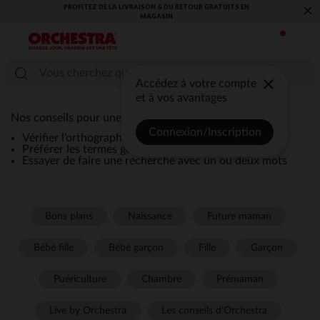
PROFITEZ DE LA LIVRAISON & DU RETOUR GRATUITS EN
×
MAGASIN​
Accédez à votre compte
et à vos avantages
Nos conseils pour une recherche efficace :
Connexion/Inscription
Vérifier l’orthographe de la recherche
Préférer les termes génériques comme “robe”
Essayer de faire une recherche avec un ou deux mots
Bons plans
Naissance
Future maman
Bébé fille
Bébé garçon
Fille
Garçon
Puériculture
Chambre
Prémaman
Live by Orchestra
Les conseils d'Orchestra