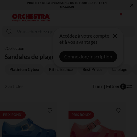
×
PROFITEZ DE LA LIVRAISON & DU RETOUR GRATUITS EN
MAGASIN​
Accédez à votre compte
et à vos avantages
Collection
Sandales de plage écoresponsables
Connexion/Inscription
Platinium Cybex
Kit naissance
Best Prices
La plage
2 articles
Trier | Filtrer
0
Liste de souhaits
Liste de 
PRIX ROND*
PRIX ROND*