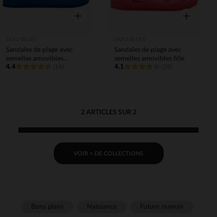
Aperçu rapide
Aperçu rapi
SAXO BLUES
SAXO BLUES
Sandales de plage avec
Sandales de plage avec
semelles amovibles
semelles amovibles fille
garçon
4.4
4.1
(16)
(28)
2 ARTICLES SUR 2
VOIR + DE COLLECTIONS
Bons plans
Naissance
Future maman