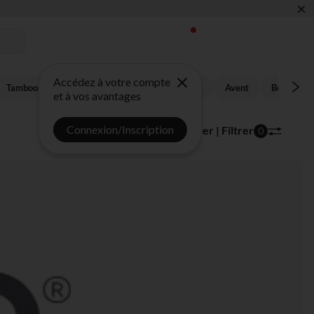
×
 !
Accédez à votre compte
Tamboor
Babycare
Combelle
Joie
Avent
Béaba
et à vos avantages
Connexion/Inscription
27 articles
Trier | Filtrer
0