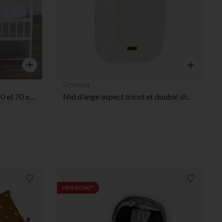
 Options
tres de confidentialité, en garantissant la conformité avec les
Aperçu rapide
Aperçu rap
Domiva
Moustiquaire pour lit 60 x 120 et 70 x 140 cm
Nid d'ange aspect tricot et doublé sherpa 80 cm Boubou
Liste de souhaits
Liste de 
PRIX ROND*