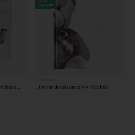
EXCLU
MAGASIN
Domiva
Livre de naissance Mes 5 premières années
Journal de naissance My little bear