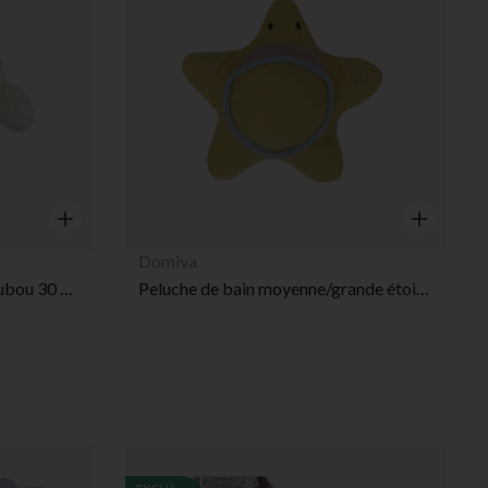
Aperçu rapide
Aperçu rap
Domiva
Petite peluche réversible Boubou 30 cm
Peluche de bain moyenne/grande étoile de mer