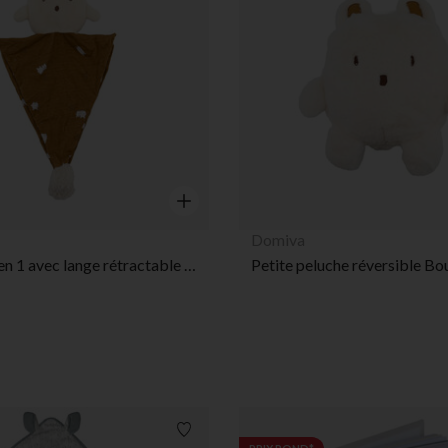
Aperçu rapide
Domiva
Doudou 2 en 1 avec lange rétractable 38 x 25 cm Boubou
Liste de souhaits