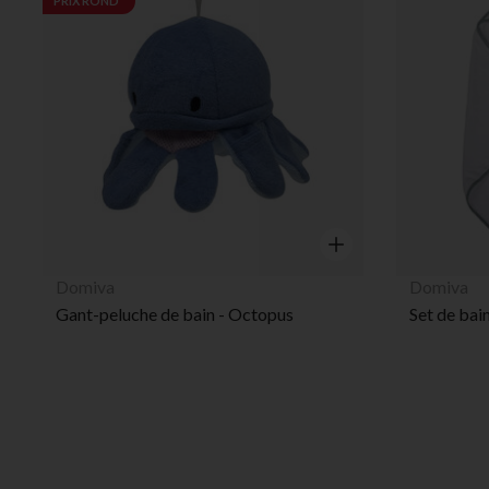
PRIX ROND*
Aperçu rapide
Domiva
Domiva
Gant-peluche de bain - Octopus
Set de bain