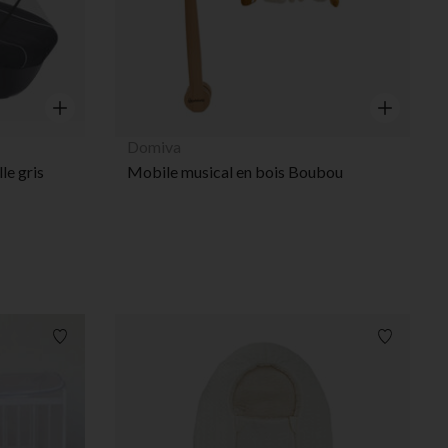
Aperçu rapide
Aperçu rap
Domiva
le gris
Mobile musical en bois Boubou
Liste de souhaits
Liste de 