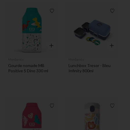
Liste de souhaits
Liste de 
Aperçu rapide
Aperçu rapi
Monbento
Monbento
Gourde nomade MB
Lunchbox Tresor - Bleu
Positive S Dino 330 ml
Infinity 800ml
Liste de souhaits
Liste de 