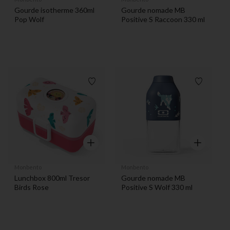
Gourde isotherme 360ml
Gourde nomade MB
Pop Wolf
Positive S Raccoon 330 ml
Liste de souhaits
Liste de 
Aperçu rapide
Aperçu rapi
Monbento
Monbento
Lunchbox 800ml Tresor
Gourde nomade MB
Birds Rose
Positive S Wolf 330 ml