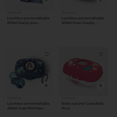
Monbento
Monbento
Lunchbox personnalisable
Lunchbox personnalisable
850ml Snacky avec
600ml Gram Graphic
couverts Infinity Blue
Papercut rose
Liste de souhaits
Liste de 
Aperçu rapide
Aperçu rapi
Monbento
Monbento
Lunchbox personnalisable
Boîte à goûter Gram Birds
600ml Gram Wolf bleu
Rose