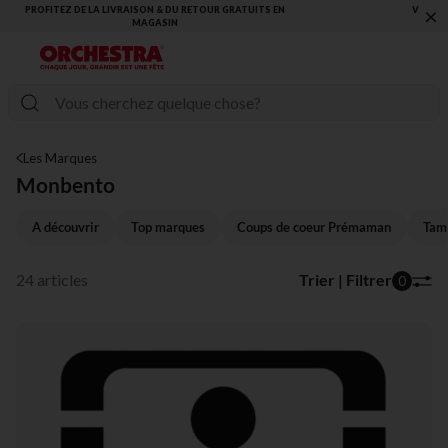
×
VOUS ALLEZ ADORER LA RENTRÉE ! DÉCOUVREZ LA NOUVELLE
COLLECTION !
Les Marques
Monbento
A découvrir
Top marques
Coups de coeur Prémaman
Tam
24 articles
Trier | Filtrer
0