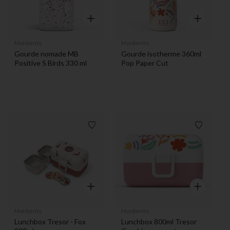
Aperçu rapide
Aperçu rapi
Monbento
Monbento
Gourde nomade MB
Gourde isotherme 360ml
Positive S Birds 330 ml
Pop Paper Cut
Liste de souhaits
Liste de 
Aperçu rapide
Aperçu rapi
Monbento
Monbento
Lunchbox Tresor - Fox
Lunchbox 800ml Tresor