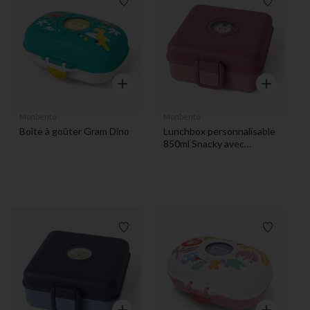
Liste de souhaits
Liste de 
Aperçu rapide
Aperçu rapi
Monbento
Monbento
Boîte à goûter Gram Dino
Lunchbox personnalisable
850ml Snacky avec
couverts Pink Blush
Liste de souhaits
Liste de 
Aperçu rapide
Aperçu rapi