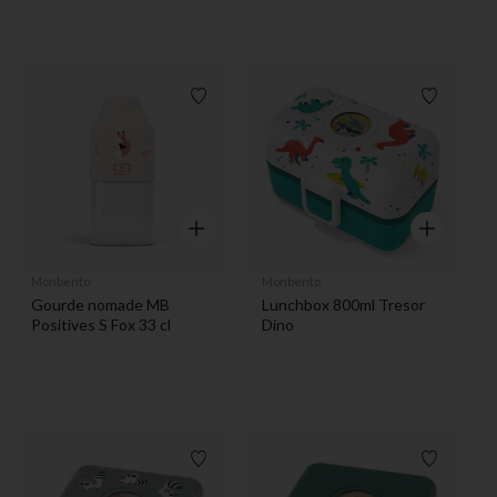
Liste de souhaits
Liste de 
Aperçu rapide
Aperçu rapi
Monbento
Monbento
Gourde nomade MB
Lunchbox 800ml Tresor
Positives S Fox 33 cl
Dino
Liste de souhaits
Liste de 