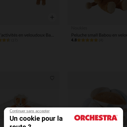
Aperçu rapide
Noukies
Spirale d'activités en veloudoux Babou & Kendi
4.8
(17)
(4)
Liste de souhaits
Continuer sans accepter
Un cookie pour la
route ?