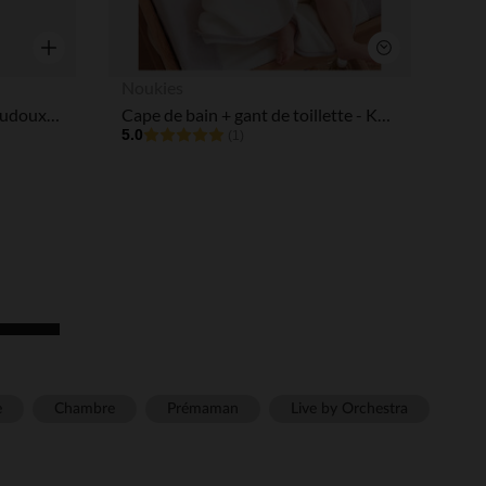
Aperçu rapide
Aperçu rapide
Noukies
Trousseau d'activités en veloudoux - Babou & Kendi
Cape de bain + gant de toillette - Kendi - Gris/Blanc
5.0
(1)
e
Chambre
Prémaman
Live by Orchestra