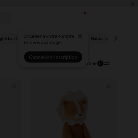
×
LLE COLLECTION !
Accédez à votre compte
gi & Louli
Jungle Jambo
Felix & Leo
Natural cocoon
Botan
et à vos avantages
Connexion/Inscription
20 articles
Trier | Filtrer
0
Liste de souhaits
Liste de souha