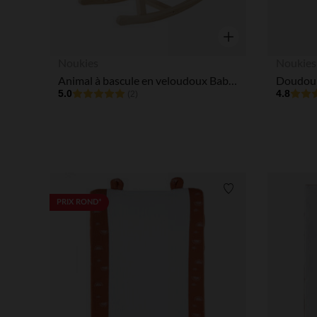
Aperçu rapide
Noukies
Noukies
Animal à bascule en veloudoux Babou le lion
5.0
4.8
(2)
Liste de souhaits
PRIX ROND*