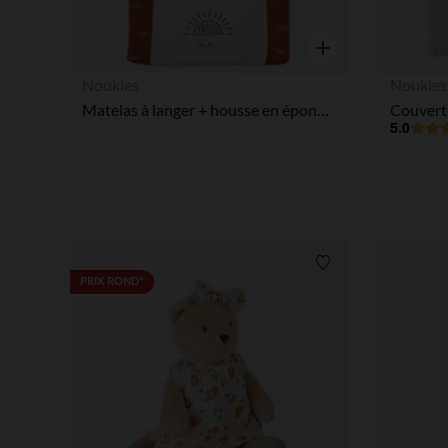
Aperçu rapide
Noukies
Noukies
Matelas à langer + housse en éponge - Soleil
5.0
Liste de souhaits
PRIX ROND*