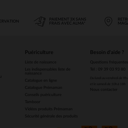
PAIEMENT 3X SANS
RETR
SERVATION
FRAIS AVEC ALMA*
MAG
Puériculture
Besoin d'aide ?
Liste de naissance
Questions fréquente
Les indispensables liste de
Tel : 09 39 03 93 80
naissance
u
Du lundi au vendredi de 9h
Catalogue en ligne
et le samedi de 10h à 18h
Catalogue Prémaman
Nous contacter
Conseils puériculture
Tamboor
Vidéos produits Prémaman
Sécurité générale des produits