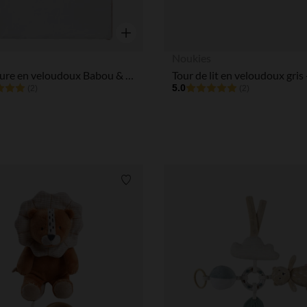
Aperçu rapide
Noukies
Couverture en veloudoux Babou & Kendi 75 x 100 cm - Ecru
Tour de lit en veloudoux gris
5.0
(2)
(2)
Liste de souhaits