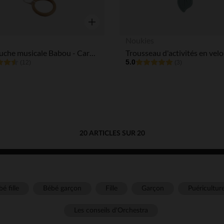
Aperçu rapide
Noukies
Mini peluche musicale Babou - Caramel
5.0
(12)
(3)
20 ARTICLES SUR 20
é fille
Bébé garçon
Fille
Garçon
Puéricultur
Les conseils d'Orchestra