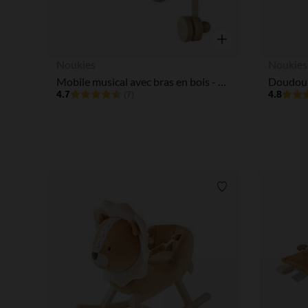
Aperçu rapide
Noukies
Noukies
Mobile musical avec bras en bois - Babou & Kendi
4.7
4.8
(7)
Liste de souhaits