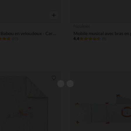
Aperçu rapide
Noukies
Doudou Babou en veloudoux - Caramel
4.4
(17)
(5)
Liste de souhaits