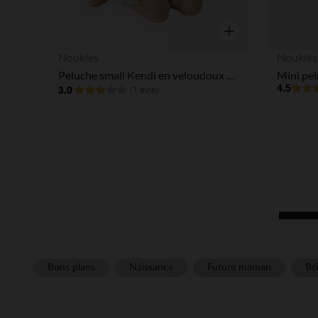
Aperçu rapide
Noukies
Noukies
Peluche small Kendi en veloudoux 25 cm
3.0
4.5
(
1 avis
)
Bons plans
Naissance
Future maman
Béb