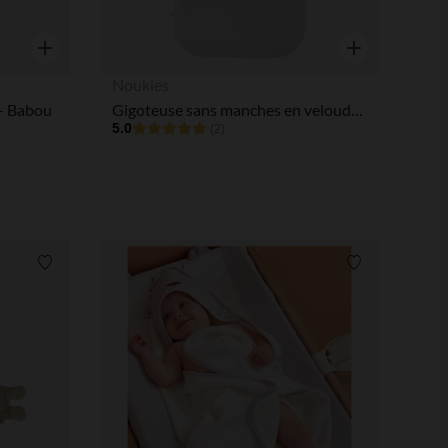
Aperçu rapide
Aperçu rapide
Noukies
 - Babou
Gigoteuse sans manches en veloudoux Babou 100 cm - Bicolore
5.0
(2)
Liste de souhaits
Liste de souha