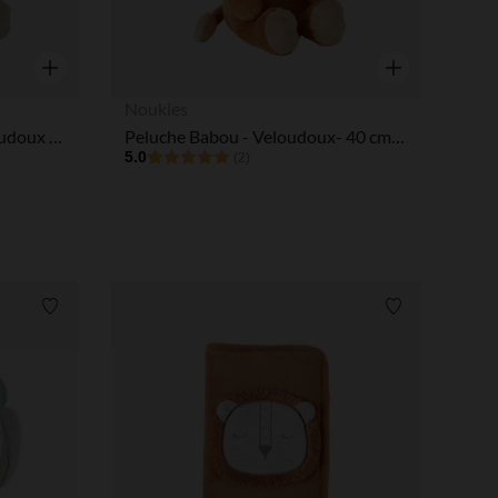
Aperçu rapide
Aperçu rapide
Noukies
Peluche small Babou en veloudoux 25 cm
Peluche Babou - Veloudoux- 40 cm - Caramel
5.0
(2)
Liste de souhaits
Liste de souha