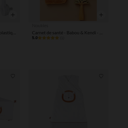
Aperçu rapide
Aperçu rapide
Noukies
Mobile musical avec bras en plastique - Babou & Kendi
Carnet de santé - Babou & Kendi - Gris
5.0
(1)
Liste de souhaits
Liste de souha