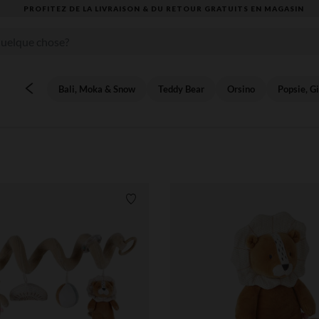
VOUS ALLEZ ADORER LA RENTRÉE ! DÉCOUVREZ LA NOUVE
Bali, Moka & Snow
Teddy Bear
Orsino
Popsie, Gi
Liste de souhaits