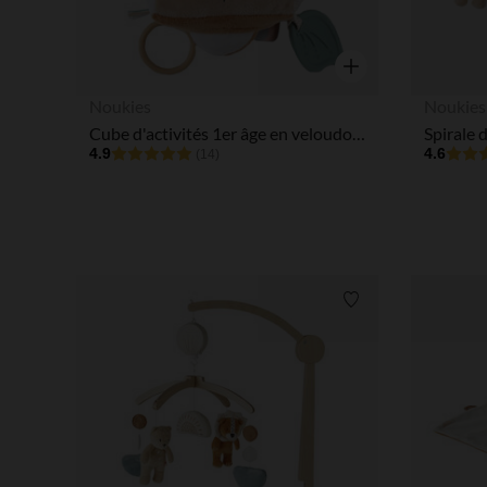
Aperçu rapide
Noukies
Noukies
Cube d'activités 1er âge en veloudoux - Babou & Kendi
4.9
4.6
(14)
Liste de souhaits