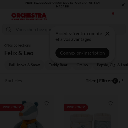
×
PROFITEZ DE LA LIVRAISON & DU RETOUR GRATUITS EN
MAGASIN​
Accédez à votre compte
et à vos avantages
Nos collections
Felix & Leo
Connexion/Inscription
Bali, Moka & Snow
Teddy Bear
Orsino
Popsie, Gigi & Loul
9 articles
Trier | Filtrer
0
Liste de souhaits
Liste de 
PRIX ROND*
PRIX ROND*