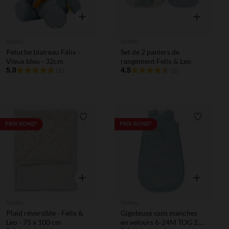
Aperçu rapide
Aperçu rapi
Nattou
Nattou
Peluche blaireau Félix -
Set de 2 paniers de
Vieux bleu - 32cm
rangement Felix & Leo
5.0
4.5
(1)
(2)
Liste de souhaits
Liste de 
PRIX ROND*
PRIX ROND*
Aperçu rapide
Aperçu rapi
Nattou
Nattou
Plaid réversible - Felix &
Gigoteuse sans manches
Leo - 75 x 100 cm
en velours 6-24M TOG 2.5