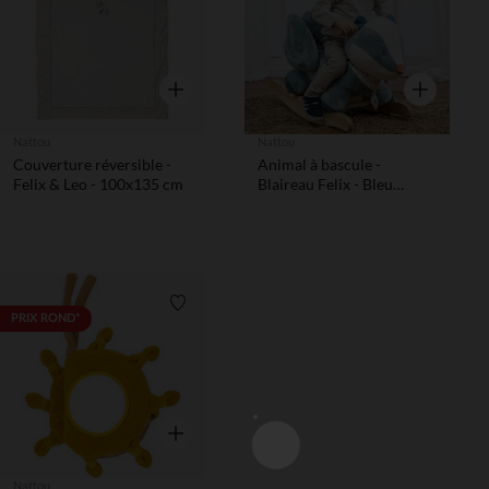
Aperçu rapide
Aperçu rapi
Nattou
Nattou
Couverture réversible -
Animal à bascule -
Felix & Leo - 100x135 cm
Blaireau Felix - Bleu
poudré
Liste de souhaits
PRIX ROND*
Aperçu rapide
Nattou