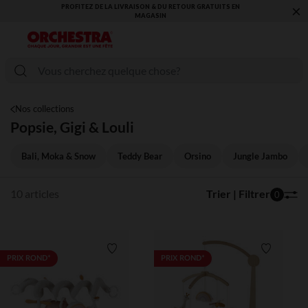
×
PROFITEZ DE LA LIVRAISON & DU RETOUR GRATUITS EN
MAGASIN​
Nos collections
Popsie, Gigi & Louli
Bali, Moka & Snow
Teddy Bear
Orsino
Jungle Jambo
10 articles
Trier | Filtrer
0
Liste de souhaits
Liste de 
PRIX ROND*
PRIX ROND*