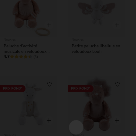
Aperçu rapide
Aperçu rapi
Noukies
Noukies
Peluche d'activité
Petite peluche libellule en
musicale en veloudoux
veloudoux Louli
Popsie
4.7
(3)
Liste de souhaits
Liste de 
PRIX ROND*
PRIX ROND*
Aperçu rapide
Aperçu rapi
Noukies
Noukies