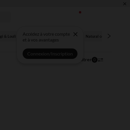
×
Accédez à votre compte
gi & Louli
Jungle Jambo
Felix & Leo
Natural cocoon
Botan
et à vos avantages
Connexion/Inscription
2 articles
Trier | Filtrer
0