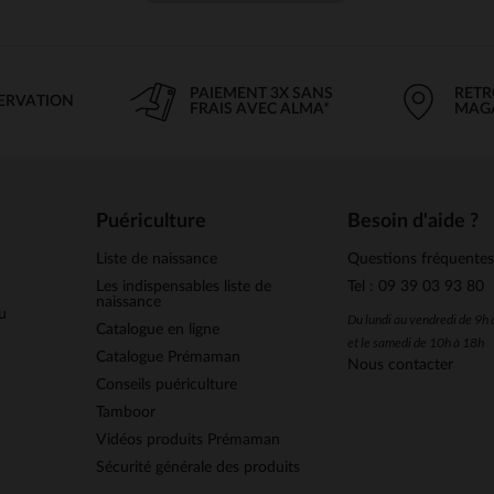
PAIEMENT 3X SANS
RETR
SERVATION
FRAIS AVEC ALMA*
MAG
Puériculture
Besoin d'aide ?
Liste de naissance
Questions fréquente
Les indispensables liste de
Tel : 09 39 03 93 80
naissance
u
Du lundi au vendredi de 9h
Catalogue en ligne
et le samedi de 10h à 18h
Catalogue Prémaman
Nous contacter
Conseils puériculture
Tamboor
Vidéos produits Prémaman
Sécurité générale des produits