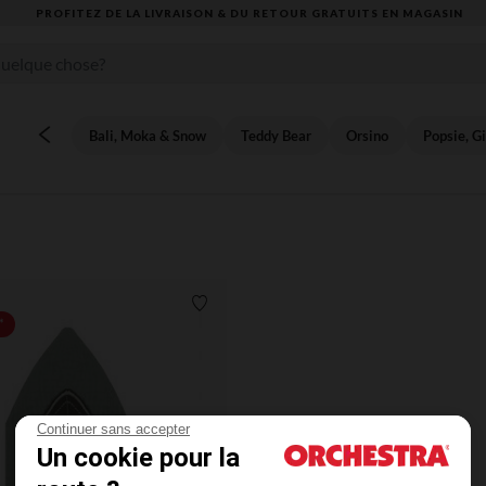
PROFITEZ DE LA LIVRAISON & DU RETOUR GRATUITS EN MAGASIN​
Bali, Moka & Snow
Teddy Bear
Orsino
Popsie, Gi
Liste de souhaits
*
Continuer sans accepter
Un cookie pour la