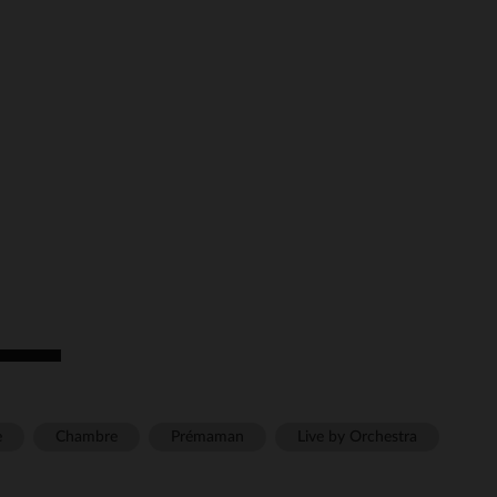
 Options
tres de confidentialité, en garantissant la conformité avec les
e
Chambre
Prémaman
Live by Orchestra