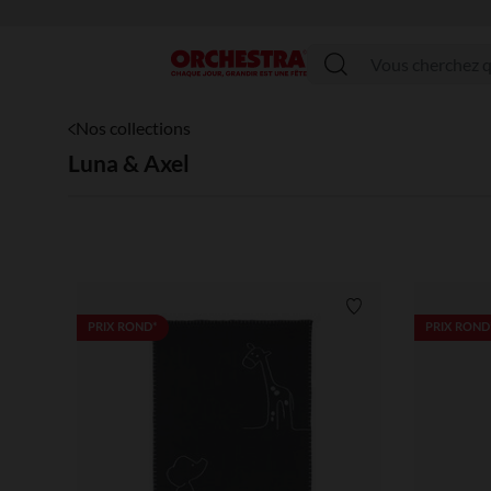
Menu
Nos collections
Luna & Axel
Liste de souhaits
PRIX ROND*
PRIX ROND