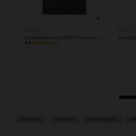
Aperçu rapide
Nattou
Nattou
Couverture tricot 100x75 cm Luna & Axel - Vert
Livre d'
5.0
(1)
Bons plans
Naissance
Future maman
Béb