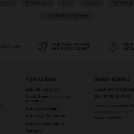
é fille
Bébé garçon
Fille
Garçon
Puéricultur
Les conseils d'Orchestra
PAIEMENT 3X SANS
RETR
SERVATION
FRAIS AVEC ALMA*
MAG
Puériculture
Besoin d'aide ?
Liste de naissance
Questions fréquente
Les indispensables liste de
Tel : 09 39 03 93 80
naissance
u
Du lundi au vendredi de 9h
Catalogue en ligne
et le samedi de 10h à 18h
Catalogue Prémaman
Nous contacter
Conseils puériculture
Tamboor