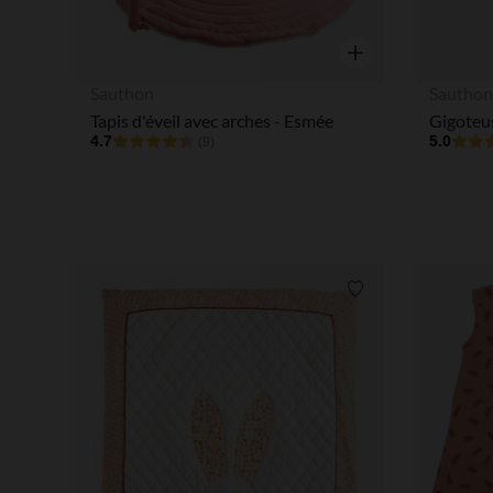
Aperçu rapide
Sauthon
Sautho
Tapis d'éveil avec arches - Esmée
4.7
5.0
(9)
Liste de souhaits