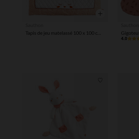
Aperçu rapide
Sauthon
Sautho
Tapis de jeu matelassé 100 x 100 cm - Esmée
4.0
Liste de souhaits