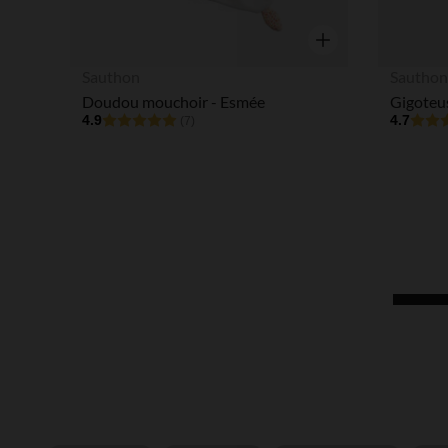
Aperçu rapide
Sauthon
Sautho
Doudou mouchoir - Esmée
4.9
4.7
(7)