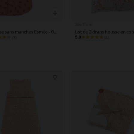
Aperçu rapide
n
Sauthon
Gigoteuse sans manches Esmée - 0-6M
5.0
(3)
(1)
Liste de souhaits