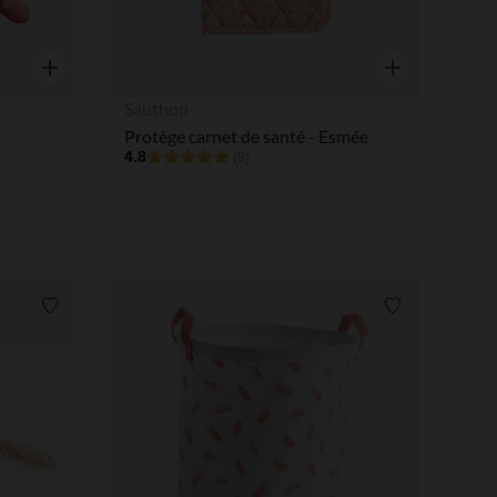
Aperçu rapide
Aperçu rapide
Sauthon
Protège carnet de santé - Esmée
4.8
(9)
Liste de souhaits
Liste de souha