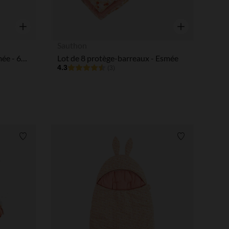
Aperçu rapide
Aperçu rapide
Sauthon
Gigoteuse sans manches Esmée - 6-24M
Lot de 8 protège-barreaux - Esmée
4.3
(3)
Liste de souhaits
Liste de souha