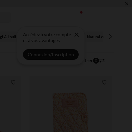
×
 !
Accédez à votre compte
gi & Louli
Jungle Jambo
Felix & Leo
Natural cocoon
Botan
et à vos avantages
Connexion/Inscription
34 articles
Trier | Filtrer
0
Liste de souhaits
Liste de souha