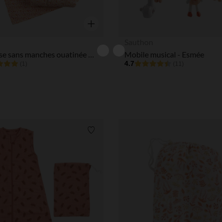
Aperçu rapide
n
Sauthon
Gigoteuse sans manches ouatinée 0-6M - Terracotta Esmée
Mobile musical - Esmée
4.7
(1)
(11)
Liste de souhaits