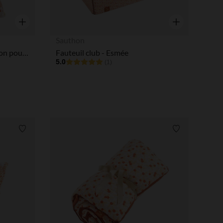
Aperçu rapide
Aperçu rapide
Sauthon
Lot de 2 draps housse en coton pour lits 60 x 120 ou 70 x 140 cm - Esmée
Fauteuil club - Esmée
5.0
(1)
Liste de souhaits
Liste de souha