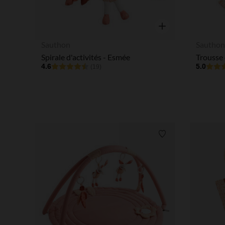
Aperçu rapide
Sauthon
Sautho
Spirale d'activités - Esmée
Trousse 
4.6
5.0
(19)
Liste de souhaits