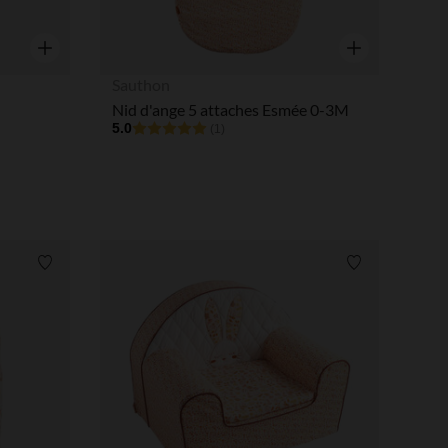
Aperçu rapide
Aperçu rapide
Sauthon
Nid d'ange 5 attaches Esmée 0-3M
5.0
(1)
Liste de souhaits
Liste de souha