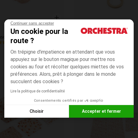
Continuer sans accepter
Aperçu rapide
n
Sauthon
Un cookie pour la
nsorielle Esmée
Cube d'activités Esmée
route ?
4.7
(3)
(6)
On trépigne d'impatience en attendant que vous
appuyiez sur le bouton magique pour mettre nos
cookies au four et récolter quelques miettes de vos
préférences. Alors, prêt à plonger dans le monde
succulent des cookies ?
Liste de souhaits
Lire la politique de confidentialité
Consentements certifiés par
Choisir
Accepter et fermer
Axeptio consent
Plateforme de Gestion du Consentement : Personnalisez vos
Notre plateforme vous permet d'adapter et de gérer vos paramè