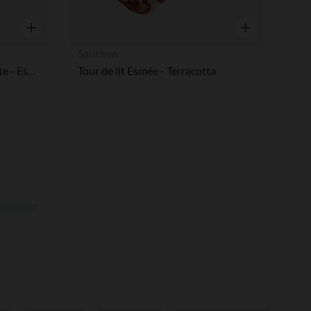
Aperçu rapide
Aperçu rapide
Sauthon
Cape de bain + gant de toilette - Esmée
Tour de lit Esmée - Terracotta