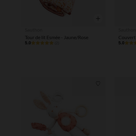
Aperçu rapide
Sauthon
Sautho
Tour de lit Esmée - Jaune/Rose
Couvert
5.0
5.0
(2)
Liste de souhaits