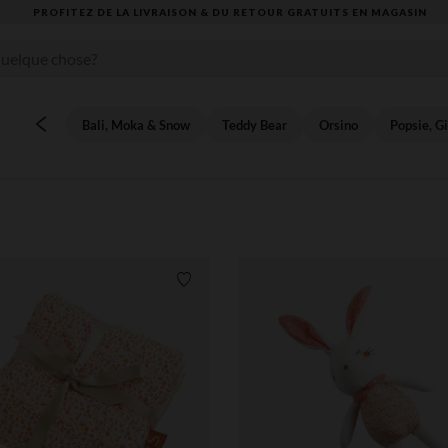
VOUS ALLEZ ADORER LA RENTRÉE ! DÉCOUVREZ LA NOUVELLE COLLECTION
Bali, Moka & Snow
Teddy Bear
Orsino
Popsie, Gi
Liste de souhaits