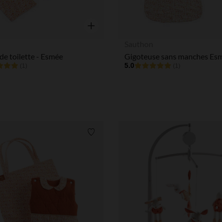
Aperçu rapide
n
Sauthon
de toilette - Esmée
5.0
(1)
(1)
Liste de souhaits