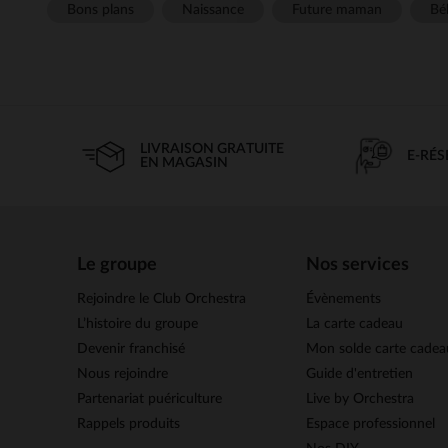
Bons plans
Naissance
Future maman
Béb
LIVRAISON GRATUITE
E-RÉ
EN MAGASIN
Le groupe
Nos services
Rejoindre le Club Orchestra
Évènements
L’histoire du groupe
La carte cadeau
Devenir franchisé
Mon solde carte cadea
Nous rejoindre
Guide d'entretien
Partenariat puériculture
Live by Orchestra
Rappels produits
Espace professionnel