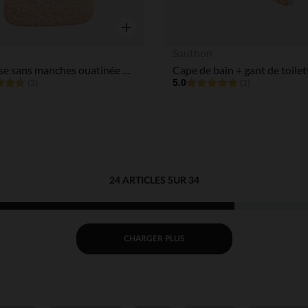
Aperçu rapide
n
Sauthon
Gigoteuse sans manches ouatinée Esmée 0-6M - Motif Floral
5.0
(3)
(1)
24 ARTICLES SUR 34
CHARGER PLUS