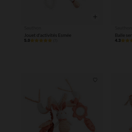
Aperçu rapide
Sauthon
Sautho
Jouet d'activités Esmée
Balle se
5.0
4.3
(7)
Liste de souhaits