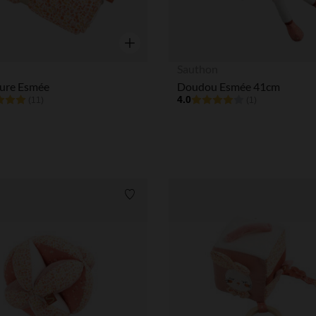
Aperçu rapide
n
Sauthon
ure Esmée
Doudou Esmée 41cm
4.0
(11)
(1)
Liste de souhaits