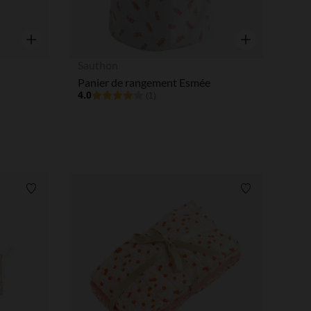
Aperçu rapide
Aperçu rapide
Sauthon
Panier de rangement Esmée
4.0
(1)
Liste de souhaits
Liste de souha
 Options
tres de confidentialité, en garantissant la conformité avec les