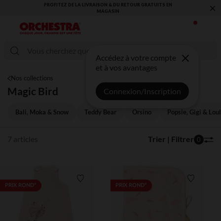
×
PROFITEZ DE LA LIVRAISON & DU RETOUR GRATUITS EN
MAGASIN​
Accédez à votre compte
et à vos avantages
Nos collections
Magic Bird
Connexion/Inscription
Bali, Moka & Snow
Teddy Bear
Orsino
Popsie, Gigi & Loul
7 articles
Trier | Filtrer
0
Liste de souhaits
Liste de 
PRIX ROND*
PRIX ROND*