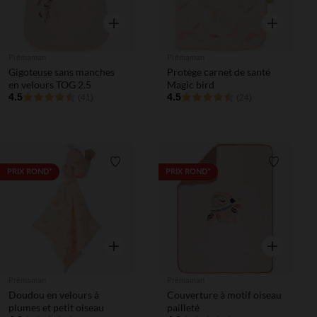
Aperçu rapide
Aperçu rapi
Prémaman
Prémaman
Gigoteuse sans manches
Protège carnet de santé
en velours TOG 2.5
Magic bird
4.5
4.5
(41)
(24)
Liste de souhaits
Liste de 
PRIX ROND*
PRIX ROND*
Aperçu rapide
Aperçu rapi
Prémaman
Prémaman
Doudou en velours à
Couverture à motif oiseau
plumes et petit oiseau
pailleté