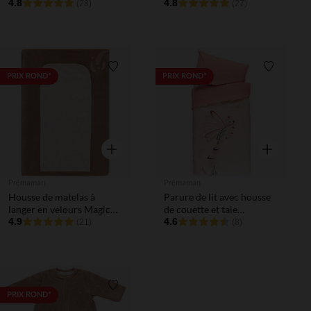
4.8
4.8
(28)
(27)
Liste de souhaits
Liste de 
PRIX ROND*
PRIX ROND*
Aperçu rapide
Aperçu rapi
Prémaman
Prémaman
Housse de matelas à
Parure de lit avec housse
langer en velours Magic
de couette et taie
bird
4.9
d'oreiller Magic bird
4.6
(21)
(8)
Liste de souhaits
PRIX ROND*