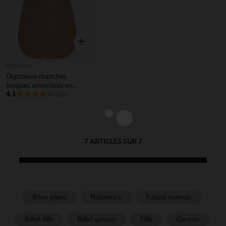
Aperçu rapide
Prémaman
Gigoteuse manches
longues amovibles en
velours TOG 3
4.1
(20)
7 ARTICLES SUR 7
Bons plans
Naissance
Future maman
Bébé fille
Bébé garçon
Fille
Garçon