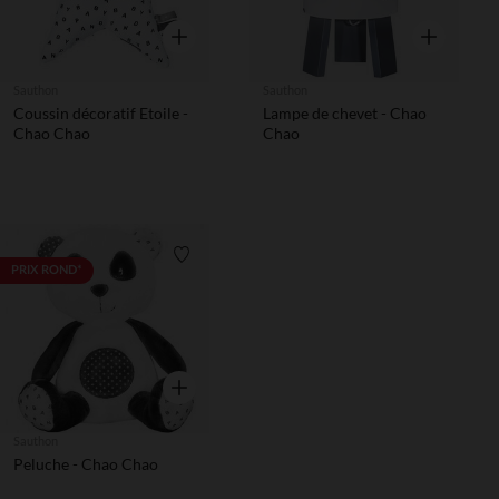
Aperçu rapide
Aperçu rapi
Sauthon
Sauthon
Coussin décoratif Etoile -
Lampe de chevet - Chao
Chao Chao
Chao
Liste de souhaits
PRIX ROND*
Aperçu rapide
Sauthon
Peluche - Chao Chao