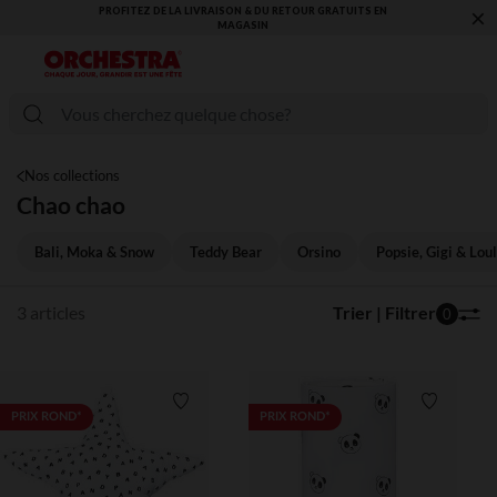
×
PROFITEZ DE LA LIVRAISON & DU RETOUR GRATUITS EN
MAGASIN​
Nos collections
Chao chao
Bali, Moka & Snow
Teddy Bear
Orsino
Popsie, Gigi & Loul
3 articles
Trier | Filtrer
0
Liste de souhaits
Liste de 
PRIX ROND*
PRIX ROND*