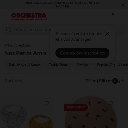
×
PROFITEZ DE LA LIVRAISON & DU RETOUR GRATUITS EN
MAGASIN​
Accédez à votre compte
et à vos avantages
Nos collections
Nos Petits Amis
Connexion/Inscription
Bali, Moka & Snow
Teddy Bear
Orsino
Popsie, Gigi & Loul
3 articles
Trier | Filtrer
0
Liste de souhaits
Liste de 
PRIX ROND*