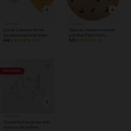
Aperçu rapide
Aperçu rapi
Prémaman
Prémaman
Lot de 2 bavoirs forme
Tapis de chambre rond en
bandana imprimés thème
jute Nos Petits Amis
forêt
4.6
100cm
5.0
(34)
(2)
Liste de souhaits
PRIX ROND*
Aperçu rapide
Prémaman
Couverture en jersey avec
animaux de la fôret