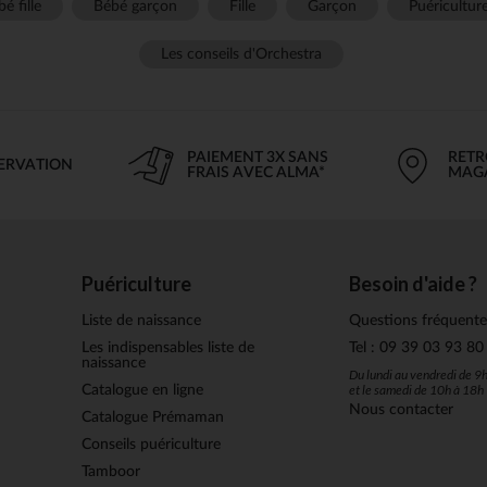
é fille
Bébé garçon
Fille
Garçon
Puéricultur
Les conseils d'Orchestra
PAIEMENT 3X SANS
RETR
SERVATION
FRAIS AVEC ALMA*
MAG
Puériculture
Besoin d'aide ?
Liste de naissance
Questions fréquente
Les indispensables liste de
Tel : 09 39 03 93 80
naissance
Du lundi au vendredi de 9
et le samedi de 10h à 18h
Catalogue en ligne
Nous contacter
Catalogue Prémaman
Conseils puériculture
Tamboor