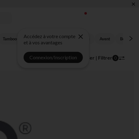
×
Accédez à votre compte
Tamboor
Babycare
Combelle
Joie
Avent
Béaba
et à vos avantages
Connexion/Inscription
29 articles
Trier | Filtrer
0